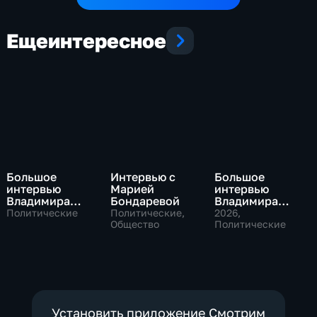
Еще
интересное
Большое
Интервью с
Большое
интервью
Марией
интервью
Владимира
Бондаревой
Владимира
Путина Сергею
Соловьева
Политические
Политические,
2026
,
Брилеву
Общество
Роджеру
Политические
Кеппелю
Установить приложение Смотрим