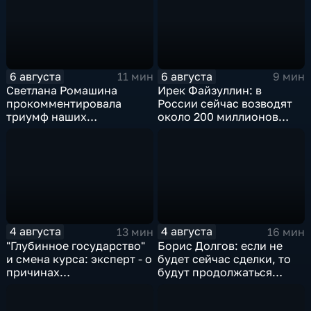
соглашения
6 августа
6 августа
11 мин
9 мин
Светлана Ромашина
Ирек Файзуллин: в
прокомментировала
России сейчас возводят
триумф наших
около 200 миллионов
спортсменок
квадратных метров
жилья.
4 августа
4 августа
13 мин
16 мин
"Глубинное государство"
Борис Долгов: если не
и смена курса: эксперт - о
будет сейчас сделки, то
причинах
будут продолжаться
антироссийской
обмены ударами, однако,
риторики оппозиции
масштабного