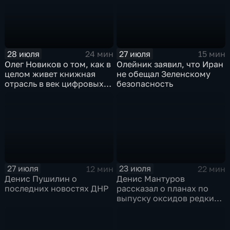
28 июля
27 июля
24 мин
15 мин
Олег Новиков о том, как в
Олейник заявил, что Иран
целом живет книжная
не обещал Зеленскому
отрасль в век цифровых
безопасность
технологий
27 июля
23 июля
12 мин
22 мин
Денис Пушилин о
Денис Мантуров
последних новостях ДНР
рассказал о планах по
выпуску оксидов редких
металлов на
Соликамском магниевом
заводе к 2028 году