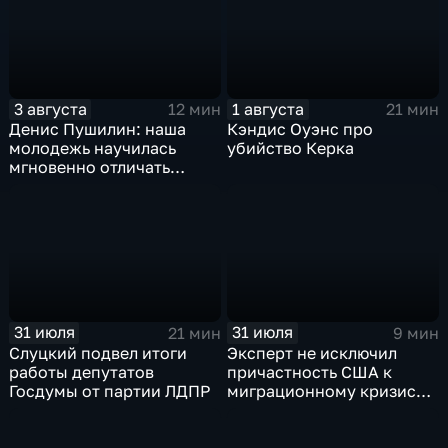
наступления все-таки не
будет
3 августа
1 августа
12 мин
21 мин
Денис Пушилин: наша
Кэндис Оуэнс про
молодежь научилась
убийство Керка
мгновенно отличать
правду от лжи
31 июля
31 июля
21 мин
9 мин
Слуцкий подвел итоги
Эксперт не исключил
работы депутатов
причастность США к
Госдумы от партии ЛДПР
миграционному кризису в
Испании