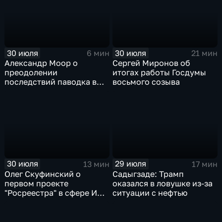
30 июля
30 июля
6 мин
21 мин
Александр Моор о
Сергей Миронов об
преодолении
итогах работы Госдумы
последствий паводка в
восьмого созыва
Тюменской области
30 июля
29 июля
13 мин
17 мин
Олег Скуфинский о
Садыгзаде: Трамп
первом проекте
оказался в ловушке из-за
"Росреестра" в сфере ИИ
ситуации с нефтью
электронном помощнике
"Ева"