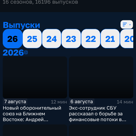
16 сезонов, 16196 выпусков
Выпуски
26
25
24
23
22
21
20
2026
2026
7 августа
6 августа
12 мин
14 мин
Новый оборонительный
Экс-сотрудник СБУ
союз на Ближнем
рассказал о борьбе за
Востоке: Андрей
финансовые потоки в
Бакланов комментирует
украинском политикуме
мотивы и риски