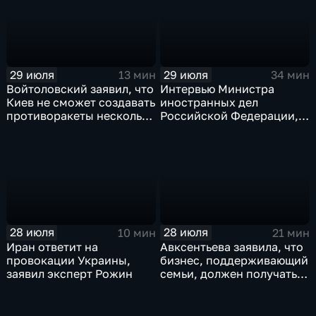
29 июля
29 июля
13 мин
34 мин
Войтоловский заявил, что
Интервью Министра
Киев не сможет создавать
иностранных дел
противоракеты несколько
Российской Федерации,
лет
лидера предвыборного
списка партии «Единая
Россия» С.В.Лаврова
генеральному директору
агентства ТАСС
А.О.Кондрашову
28 июля
28 июля
10 мин
21 мин
Иран ответит на
Авксентьева заявила, что
провокации Украины,
бизнес, поддерживающий
заявил эксперт Рожин
семьи, должен получать
преференции