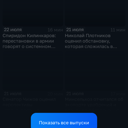
22 июля
21 июля
16 мин
11 мин
Спиридон Килинкаров:
Николай Плотников
перестановки в армии
оценил обстановку,
говорят о системном
которая сложилась в
политическом кризисе на
отношениях между США и
Украине
Ираном
21 июля
21 июля
20 мин
17 мин
Сенатор Чижов оценил
Минсельхоз отчитался об
перспективы
экспорте удобрений и
урегулирования
планах по обеспечению
конфликтов на Ближнем
аграриев топливом
Востоке и диалог с
Показать все выпуски
Европой