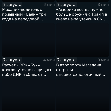
7 августа
7 августа
6 мин
3 мин
Механик-водитель с
«Америке всегда нужно
позывным «Баян» три
больше оружия»: Трамп в
года на передовой:
гневе из-за утечки в CNN
история мужества
о дефиците снарядов в
российского
США
добровольца
7 августа
7 августа
4 мин
3 мин
Расчеты ЗРК «Бук»
В аэропорту Магадана
круглосуточно защищают
открыли
небо ДНР и сбивают
высокотехнологичный
десятки вражеских
грузовой терминал
дронов