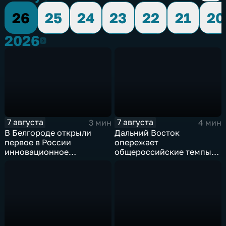
26
25
24
23
22
21
20
2026
2026
7 августа
7 августа
3 мин
4 мин
В Белгороде открыли
Дальний Восток
первое в России
опережает
инновационное
общероссийские темпы
модульное приемное
по привлечению
отделение детской
инвестиций, доложил
больницы
Юрий Трутнев Владимиру
Путину