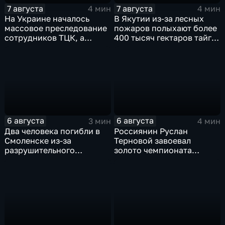
7 августа
7 августа
4 мин
4 мин
На Украине началось
В Якутии из-за лесных
массовое преследование
пожаров полыхают более
сотрудников ТЦК, а
400 тысяч гектаров тайги,
военкоматы пополнят
зафиксировано 77 очагов
бывшими заключенными
возгорания
6 августа
6 августа
3 мин
4 мин
Два человека погибли в
Россиянин Руслан
Смоленске из-за
Терновой завоевал
разрушительного
золото чемпионата
урагана, 15 тысяч
Европы в прыжках с 10-
жителей остались без
метровой вышки
света