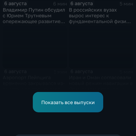
6 августа
6 августа
6 мин
5 мин
Владимир Путин обсудил
В российских вузах
с Юрием Трутневым
вырос интерес к
опережающее развитие
фундаментальной физике
Дальнего Востока
и авиастроению на фоне
перехода к новой модели
образования
6 августа
6 августа
1 мин
5 мин
Аэропорт Лейпцига
Иран и Оман согласовали
временно закрывался из-
новый режим навигации в
за дрона со взрывчаткой
Ормузском проливе на
рядом с украинским
фоне нехватки
грузовым самолетом
боеприпасов у США
Показать все выпуски