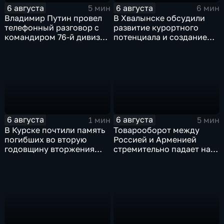
6 августа
6 августа
5 мин
6 мин
Владимир Путин провел
В Хвалынске обсудили
телефонный разговор с
развитие курортного
командиром 76-й дивизии
потенциала и создание
ВДВ Абдулазизом
медицинского кластера
Шихабидовым
6 августа
6 августа
1 мин
5 мин
В Курске почтили память
Товарооборот между
погибших во вторую
Россией и Арменией
годовщину вторжения
стремительно падает на
ВСУ
фоне курса Еревана на
евроинтеграцию