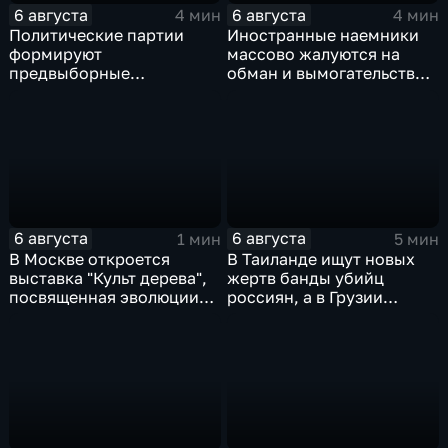
6 августа
6 августа
4 мин
4 мин
Политические партии
Иностранные наемники
формируют
массово жалуются на
предвыборные
обман и вымогательство
программы на фоне роста
со стороны
электоральной
командования ВСУ
активности
6 августа
6 августа
1 мин
5 мин
В Москве откроется
В Таиланде ищут новых
выставка "Культ дерева",
жертв банды убийц
посвященная эволюции
россиян, а в Грузии
художественной
фиксируют провокации
обработки древесины
против туристов