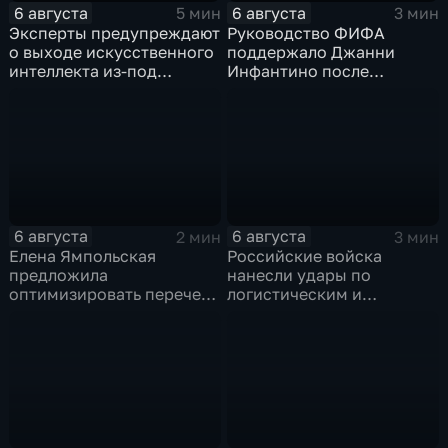
6 августа
6 августа
5 мин
3 мин
Эксперты предупреждают
Руководство ФИФА
о выходе искусственного
поддержало Джанни
интеллекта из-под
Инфантино после
контроля разработчиков
скандала с продажей
прав на чемпионаты мира
6 августа
6 августа
2 мин
3 мин
Елена Ямпольская
Российские войска
предложила
нанесли удары по
оптимизировать перечень
логистическим и
олимпиад для
энергетическим объектам
поступления в вузы
ВСУ