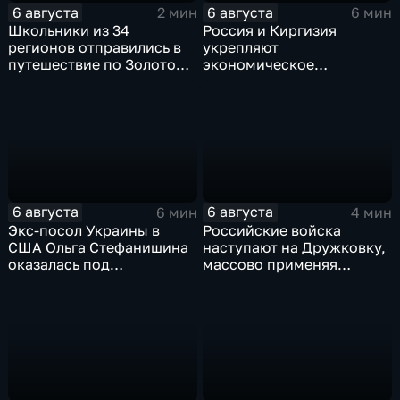
6 августа
6 августа
2 мин
6 мин
Школьники из 34
Россия и Киргизия
регионов отправились в
укрепляют
путешествие по Золотому
экономическое
кольцу в рамках проекта
партнерство в рамках
"Кольцо Открытия"
Евразийского
экономического союза
6 августа
6 августа
6 мин
4 мин
Экс-посол Украины в
Российские войска
США Ольга Стефанишина
наступают на Дружковку,
оказалась под
массово применяя
следствием по делу о
оптоволоконные дроны
коррупции