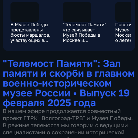
В Музее Победы
"Телемост Памяти":
Посетите
представлены
что связывает
Музея По
бюсты маршалов,
Музей Победы в
Москве р
участвующих в
Москве и
о легенд
Сталинградской
Волгоград
подвиге
битве
сталингр
"Телемост Памяти": Зал
памяти и скорби в главном
военно-историческом
музее России
•
Выпуск 19
февраля 2025 года
В нашем эфире продолжается совместный
проект ГТРК "Волгоград-ТРВ" и Музея Победы.
В режиме телемоста мы говорим с ведущими
специалистами о сохранении исторической