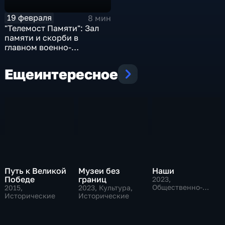
19 февраля
8 мин
"Телемост Памяти": Зал
памяти и скорби в
главном военно-
историческом музее
России
Еще
интересное
Путь к Великой
Музеи без
Наши
Победе
границ
2023
,
Общественно-
2015
,
2023
, Культура,
политические
Исторические
Исторические