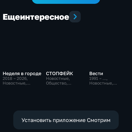
Еще
интересное
Неделя в городе
СТОПФЕЙК
Вести
2018 – 2026
,
Новостные,
1991 – …
,
Новостные,
Общество,
Новостные,
Общество,
общественно-
Общественно-
общественно-
политические
политические,
политические
социально-
экономические
Установить приложение Смотрим