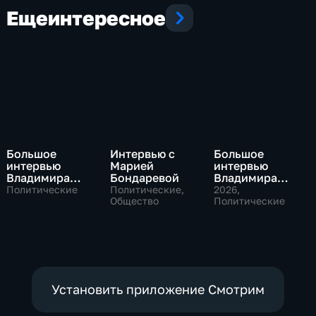
Еще
интересное
Большое
Интервью с
Большое
интервью
Марией
интервью
Владимира
Бондаревой
Владимира
Путина Сергею
Соловьева
Политические
Политические,
2026
,
Брилеву
Общество
Роджеру
Политические
Кеппелю
Установить приложение Смотрим