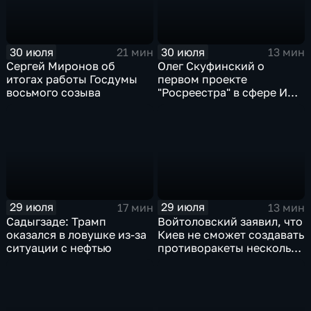
30 июля
30 июля
21 мин
13 мин
Сергей Миронов об
Олег Скуфинский о
итогах работы Госдумы
первом проекте
восьмого созыва
"Росреестра" в сфере ИИ
электронном помощнике
"Ева"
29 июля
29 июля
17 мин
13 мин
Садыгзаде: Трамп
Войтоловский заявил, что
оказался в ловушке из-за
Киев не сможет создавать
ситуации с нефтью
противоракеты несколько
лет