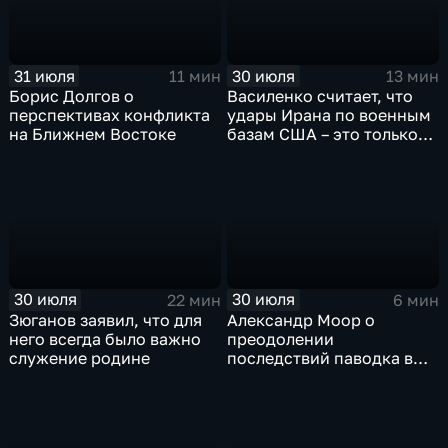
31 июля
30 июля
11 мин
13 мин
Борис Долгов о
Василенко считает, что
перспективах конфликта
удары Ирана по военным
на Ближнем Востоке
базам США – это только
начало
30 июля
30 июля
22 мин
6 мин
Зюганов заявил, что для
Александр Моор о
него всегда было важно
преодолении
служение родине
последствий паводка в
Тюменской области