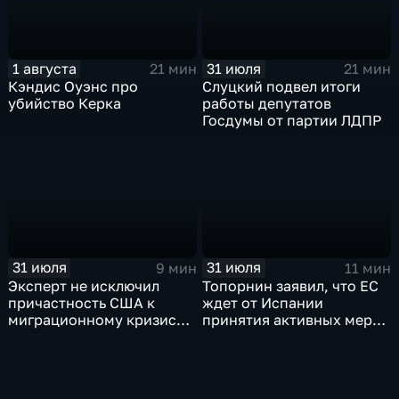
1 августа
31 июля
21 мин
21 мин
Кэндис Оуэнс про
Слуцкий подвел итоги
убийство Керка
работы депутатов
Госдумы от партии ЛДПР
31 июля
31 июля
9 мин
11 мин
Эксперт не исключил
Топорнин заявил, что ЕС
причастность США к
ждет от Испании
миграционному кризису в
принятия активных мер
Испании
против мигрантов