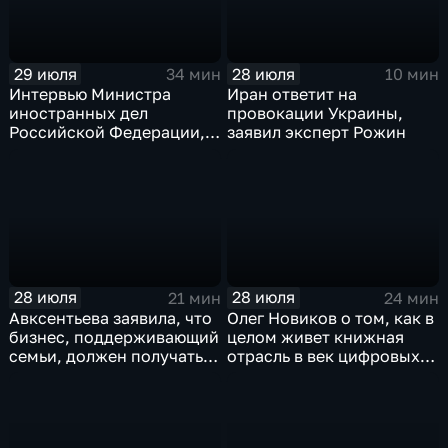
29 июля
28 июля
34 мин
10 мин
Интервью Министра
Иран ответит на
иностранных дел
провокации Украины,
Российской Федерации,
заявил эксперт Рожин
лидера предвыборного
списка партии «Единая
Россия» С.В.Лаврова
генеральному директору
агентства ТАСС
А.О.Кондрашову
28 июля
28 июля
21 мин
24 мин
Авксентьева заявила, что
Олег Новиков о том, как в
бизнес, поддерживающий
целом живет книжная
семьи, должен получать
отрасль в век цифровых
преференции
технологий