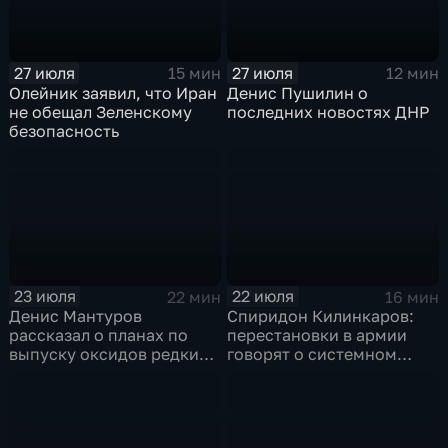
27 июля
27 июля
15 мин
12 мин
Олейник заявил, что Иран
Денис Пушилин о
не обещал Зеленскому
последних новостях ДНР
безопасность
23 июля
22 июля
22 мин
16 мин
Денис Мантуров
Спиридон Килинкаров:
рассказал о планах по
перестановки в армии
выпуску оксидов редких
говорят о системном
металлов на
политическом кризисе на
Соликамском магниевом
Украине
заводе к 2028 году