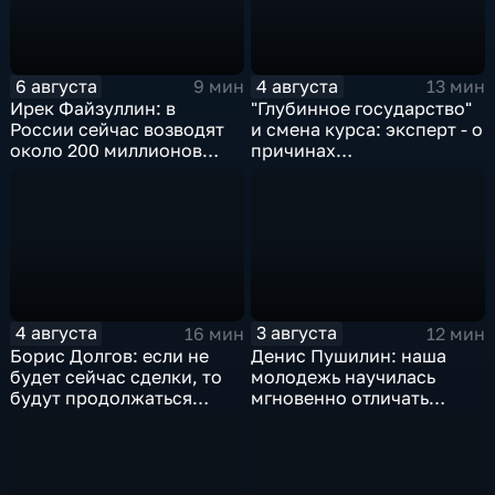
6 августа
4 августа
9 мин
13 мин
Ирек Файзуллин: в
"Глубинное государство"
России сейчас возводят
и смена курса: эксперт - о
около 200 миллионов
причинах
квадратных метров
антироссийской
жилья.
риторики оппозиции
4 августа
3 августа
16 мин
12 мин
Борис Долгов: если не
Денис Пушилин: наша
будет сейчас сделки, то
молодежь научилась
будут продолжаться
мгновенно отличать
обмены ударами, однако,
правду от лжи
масштабного
наступления все-таки не
будет