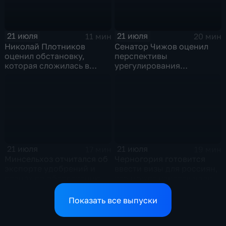
21 июля
21 июля
11 мин
20 мин
Николай Плотников
Сенатор Чижов оценил
оценил обстановку,
перспективы
которая сложилась в
урегулирования
отношениях между США и
конфликтов на Ближнем
Ираном
Востоке и диалог с
Европой
21 июля
21 июля
17 мин
19 мин
Минсельхоз отчитался об
Черногория готовится
экспорте удобрений и
ввести визы для россиян,
планах по обеспечению
что может нанести удар
аграриев топливом
по экономике страны
Показать все выпуски