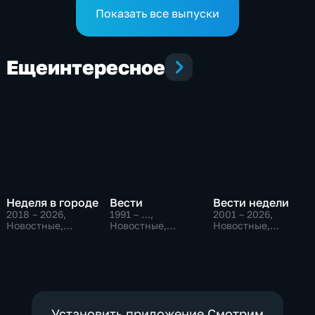
Показать все выпуски
Еще
интересное
Неделя в городе
Вести
Вести недели
2018 – 2026
,
1991 – …
,
2001 – 2026
,
Новостные,
Новостные,
Новостные,
Общество,
Общественно-
Общественно-
общественно-
политические,
политические
политические
социально-
экономические
Установить приложение Смотрим