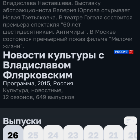
Владислава Наставшева. Выставку
абстракциониста Валерия Юрлова открывает
Новая Третьяковка. В театре Гоголя состоится
премьера спектакля "60 лет –
шестидесятникам. Антимиры". В Москве
состоялся премьерный показ фильма "Мелочи
жизни".
Новости культуры с
Владиславом
Флярковским
Программа
,
2015
,
Россия
Культура
,
новостные
,
12 сезонов, 649 выпусков
Выпуски
26
25
24
23
22
21
20