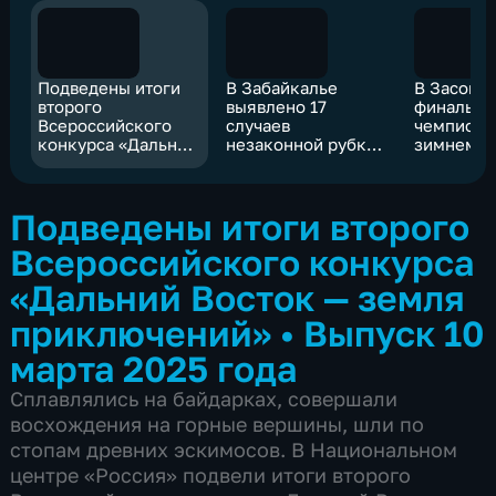
Подведены итоги
В Забайкалье
В Засопк
второго
выявлено 17
финальн
Всероссийского
случаев
чемпиона
конкурса «Дальний
незаконной рубки
зимнему 
Восток — земля
леса
приключений»
Подведены итоги второго
Всероссийского конкурса
«Дальний Восток — земля
приключений»
•
Выпуск 10
марта 2025 года
Сплавлялись на байдарках, совершали
восхождения на горные вершины, шли по
стопам древних эскимосов. В Национальном
центре «Россия» подвели итоги второго