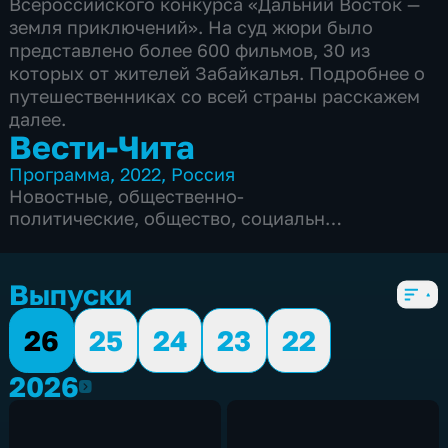
Всероссийского конкурса «Дальний Восток —
земля приключений». На суд жюри было
представлено более 600 фильмов, 30 из
которых от жителей Забайкалья. Подробнее о
путешественниках со всей страны расскажем
далее.
Вести-Чита
Программа
,
2022
,
Россия
Новостные
,
общественно-
политические
,
общество
,
социально-
экономические
,
5 сезонов, 2579 выпусков
Выпуски
26
25
24
23
22
2026
2026