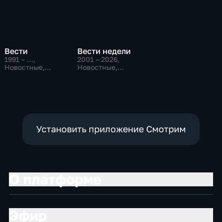
Вести
Вести недели
1991 – …
,
2001 – 2026
,
Новостные,
Новостные,
Общественно-
Общественно-
политические,
политические
социально-
экономические
Установить приложение Смотрим
О платформе
Эфир