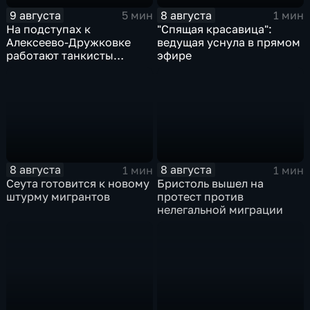
9 августа
8 августа
5 мин
1 мин
На подступах к
"Спящая красавица":
Алексеево-Дружковке
ведущая уснула в прямом
работают танкисты
эфире
"Южной"
8 августа
8 августа
1 мин
1 мин
Сеута готовится к новому
Бристоль вышел на
штурму мигрантов
протест против
нелегальной миграции