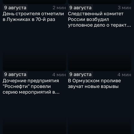
9 августа
9 августа
2 мин
3 мин
День строителя отметили
Следственный комитет
в Лужниках в 70-й раз
России возбудил
уголовное дело о теракте
после ночной атаки ВСУ
на Белгород
9 августа
9 августа
4 мин
4 мин
Дочерние предприятия
В Ормузском проливе
"Роснефти" провели
звучат новые взрывы
серию мероприятий в
поддержку коренных
народов Севера и
Дальнего Востока