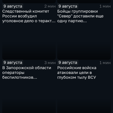
9 августа
9 августа
2 мин
1 мин
Следственный комитет
Бойцы группировки
России возбудил
"Север" доставили еще
уголовное дело о теракте
одну партию
после ночной атаки ВСУ
гуманитарного груза
на Белгород
9 августа
9 августа
3 мин
1 мин
В Запорожской области
Российские войска
операторы
атаковали цели в
беспилотников
глубоком тылу ВСУ
группировки "Восток"
планомерно уничтожают
технику и укрепления
ВСУ