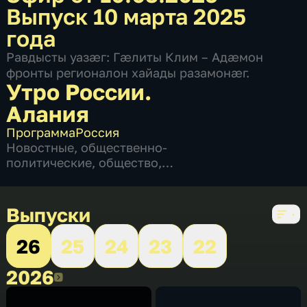
Выпуск 10 марта 2025
года
Равдысты уазæг: Гæлиты Клим – Адæмон
фронты регионалон хайады разамонæг.
Утро России.
Алания
Программа
Россия
Новостные
,
общественно-
политические
,
общество
,
развлекательные
,
социально-
экономические
,
5 сезонов, 1138 выпусков
Выпуски
26
25
24
23
22
2026
2026