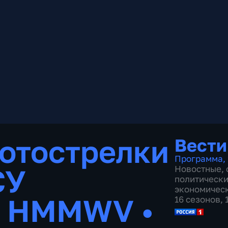
отострелки
Вести
Программа
,
СУ
Новостные
,
политическ
экономичес
у HMMWV
•
16 сезонов,