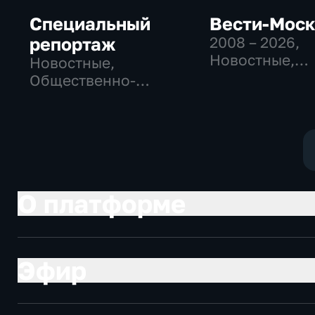
Специальный
Вести-Мос
репортаж
2008 – 2026
,
Новостные,
Новостные,
Общественно
Общественно-
политические
политические,
социально-
социально-
экономически
экономические
О платформе
Эфир