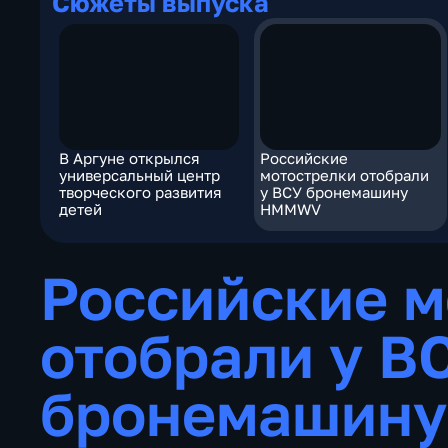
Сюжеты выпуска
В Аргуне открылся
Российские
универсальный центр
мотострелки отобрали
творческого развития
у ВСУ бронемашину
детей
HMMWV
Российские м
отобрали у В
бронемашин