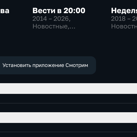
ква
Вести в 20:00
Неделя
2014 – 2026
,
2018 – 
Новостные,
Новостн
-
Общественно-
Общест
,
политические
общест
политич
е
Установить приложение Смотрим