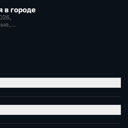
 в городе
2026
,
ые,
во,
венно-
еские