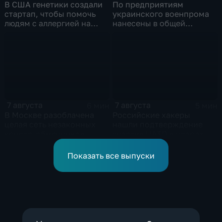
В США генетики создали
По предприятиям
стартап, чтобы помочь
украинского военпрома
людям с аллергией на
нанесены в общей
собак
сложности более 10-ти
массированных и
групповых ударов
7 августа
7 августа
6 мин
5 мин
В Москве разоблачена
Российские хакеры
целая сеть незаконных
нашли подтверждение
крипто-обменников
участия НАТО в ударах по
России
Показать все выпуски