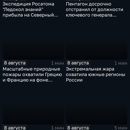
Экспедиция Росатома
Пентагон досрочно
"Ледокол знаний"
отстранил от должности
прибыла на Северный
ключевого генерала
полюс
Чарльза Костанцу
8 августа
8 августа
1 мин
1 мин
Масштабные природные
Экстремальная жара
пожары охватили Грецию
охватила южные регионы
и Францию на фоне
России
европейской засухи
8 августа
8 августа
1 мин
5 мин