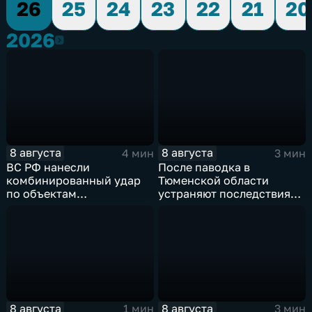
26
25
24
23
22
21
20
2026
2026
8 августа
8 августа
4 мин
3 мин
ВС РФ нанесли
После паводка в
комбинированный удар
Тюменской области
по объектам
устраняют последствия
логистической,
для водоснабжения
топливной и
энергетической
инфраструктуры в Киеве
8 августа
8 августа
1 мин
3 мин