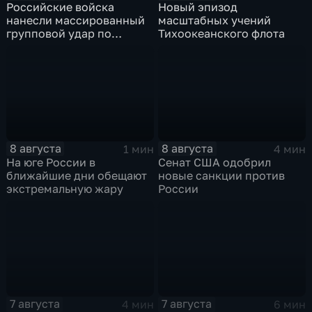
Российские войска
Новый эпизод
нанесли массированный
масштабных учений
групповой удар по
Тихоокеанского флота
стратегическим объектам
в глубоком тылу ВСУ
8 августа
8 августа
1 мин
4 мин
На юге России в
Сенат США одобрил
ближайшие дни обещают
новые санкции против
экстремальную жару
России
7 августа
7 августа
4 мин
6 мин