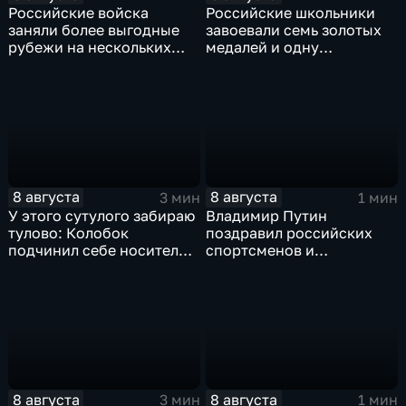
Российские войска
Российские школьники
заняли более выгодные
завоевали семь золотых
рубежи на нескольких
медалей и одну
направлениях в зоне СВО
бронзовую на турнире по
ИИ
8 августа
8 августа
3 мин
1 мин
У этого сутулого забираю
Владимир Путин
тулово: Колобок
поздравил российских
подчинил себе носителя в
спортсменов и
новом сказочном
физкультурников с
блокбастере
профессиональным
праздником
8 августа
8 августа
3 мин
1 мин