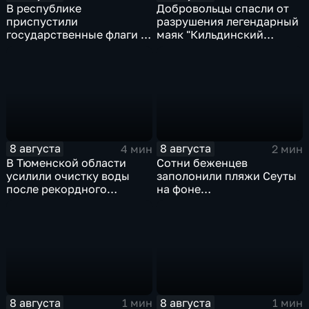
В республике
Добровольцы спасли от
приспустили
разрушения легендарный
государственные флаги и
маяк "Кильдинский
зажгли свечи в память о
Северный"
жертвах обстрела
Цхинвала
8 августа
8 августа
4 мин
2 мин
В Тюменской области
Сотни беженцев
усилили очистку воды
заполонили пляжи Сеуты
после рекордного
на фоне
летнего паводка
катастрофического
миграционного кризиса
8 августа
8 августа
1 мин
1 мин