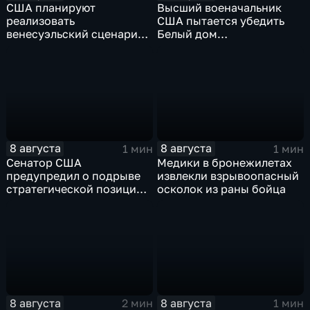
США планируют
Высший военачальник
реализовать
США пытается убедить
венесуэльский сценарий
Белый дом
для смены власти на Кубе
незамедлительно
завершить конфликт с
Ираном
8 августа
8 августа
1 мин
1 мин
Сенатор США
Медики в бронежилетах
предупредил о подрыве
извлекли взрывоопасный
стратегической позиции
осколок из раны бойца
из-за новых пошлин
против России
8 августа
8 августа
2 мин
1 мин