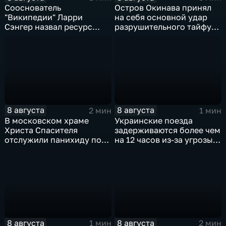
Сооснователь
Остров Окинава принял
"Википедии" Ларри
на себя основной удар
Сэнгер назвал ресурс
разрушительного тайфуна
инструментом
"Дельфин"
пропаганды
8 августа
8 августа
2 мин
1 мин
В московском храме
Украинские поезда
Христа Спасителя
задерживаются более чем
отслужили панихиду по
на 12 часов из-за угрозы
погибшим жителям
обстрелов
Южной Осетии
8 августа
8 августа
1 мин
2 мин