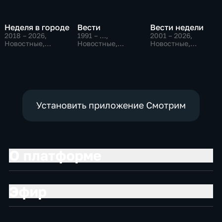
Неделя в городе
Вести
Вести недели
2018 – 2026
,
1991 – …
,
2001 – 2026
,
Новостные,
Новостные,
Новостные,
Общество,
Общественно-
Общественно-
общественно-
политические,
политические
политические
социально-
экономические
Установить приложение Смотрим
О платформе
Эфир