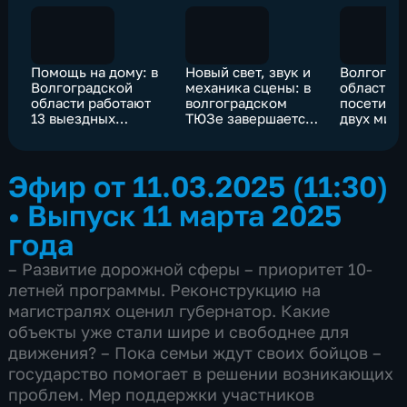
Помощь на дому: в
Новый свет, звук и
Волгогра
Волгоградской
механика сцены: в
область з
области работают
волгоградском
посетили
13 выездных
ТЮЗе завершается
двух мил
бригад для
капремонт
туристов
реабилитации
инвалидов
Эфир от 11.03.2025 (11:30)
•
Выпуск 11 марта 2025
года
– Развитие дорожной сферы – приоритет 10-
летней программы. Реконструкцию на
магистралях оценил губернатор. Какие
объекты уже стали шире и свободнее для
движения? – Пока семьи ждут своих бойцов –
государство помогает в решении возникающих
проблем. Мер поддержки участников