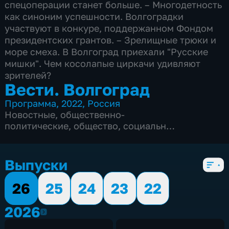
спецоперации станет больше. – Многодетность
как синоним успешности. Волгоградки
участвуют в конкуре, поддержанном Фондом
президентских грантов. – Зрелищные трюки и
море смеха. В Волгоград приехали "Русские
мишки". Чем косолапые циркачи удивляют
зрителей?
Вести. Волгоград
Программа
,
2022
,
Россия
Новостные
,
общественно-
политические
,
общество
,
социально-
экономические
,
Ежедневные
,
новостные
,
5 сезонов, 2356 выпусков
Выпуски
26
25
24
23
22
2026
2026