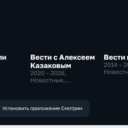
ли
Вести с Алексеем
Вести 
Казаковым
2014 – 
Новостн
2020 – 2026
,
-
Общест
Новостные,
политич
Общественно-
политические
Установить приложение Смотрим