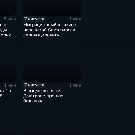
7 августа
5 мин
1 мин
л о
Миграционный кризис в
еды
испанской Сеуте могли
орах в
спровоцировать
спецслужбы Израиля
7 августа
1 мин
1 мин
я": в
В подмосковном
б
Дмитрове прошла
большая
агропромышленная
выставка