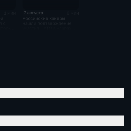
7 августа
1 мин
6 мин
ой
Российские хакеры
я с
нашли подтверждение
оторые
участия НАТО в ударах по
авшим
России
чья