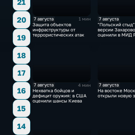
21
20
7 августа
7 августа
1 мин
Защита объектов
"Польский стыд"
инфраструктуры от
версии Захарово
террористических атак
оценили в МИД 
19
скандальную ре
Навроцкого
18
17
7 августа
7 августа
4 мин
16
Нехватка бойцов и
На востоке Мос
дефицит оружия: в США
открыли новую 
оценили шансы Киева
15
14