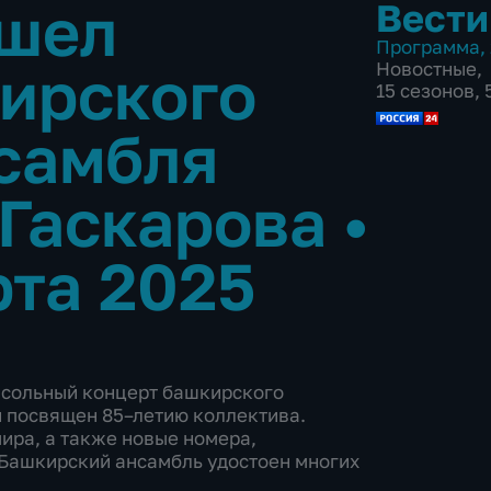
ошел
Вести
Программа
,
ирского
Новостные
,
15 сезонов,
самбля
 Гаскарова
•
рта 2025
 сольный концерт башкирского
н посвящен 85–летию коллектива.
ира, а также новые номера,
Башкирский ансамбль удостоен многих