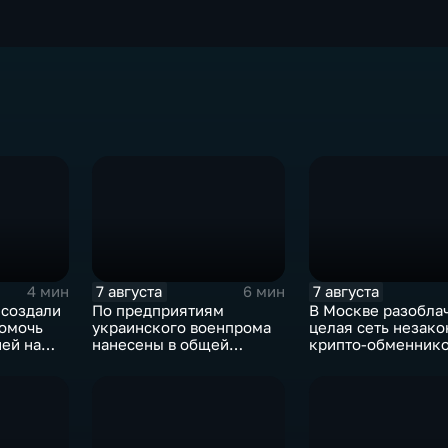
7 августа
7 августа
4 мин
6 мин
 создали
По предприятиям
В Москве разобла
помочь
украинского военпрома
целая сеть незак
ей на
нанесены в общей
крипто-обменник
сложности более 10-ти
массированных и
групповых ударов