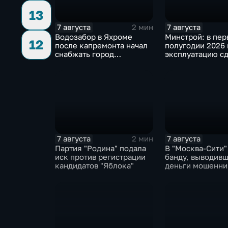
13
7 августа
7 августа
2 мин
Водозабор в Яхроме
Минстрой: в пе
12
после капремонта начал
полугодии 2026 
снабжать город
эксплуатацию сд
качественной водой
миллиона "квадр
7 августа
7 августа
2 мин
Партия "Родина" подала
В "Москва‑Сити"
иск против регистрации
банду, выводив
кандидатов "Яблока"
деньги мошенни
рубеж