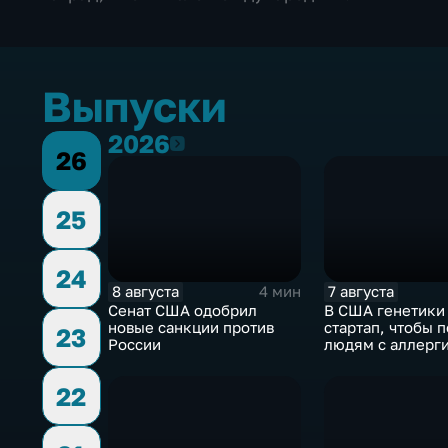
Выпуски
2026
2026
26
25
24
8 августа
7 августа
4 мин
Сенат США одобрил
В США генетики
новые санкции против
стартап, чтобы 
23
России
людям с аллерги
собак
22