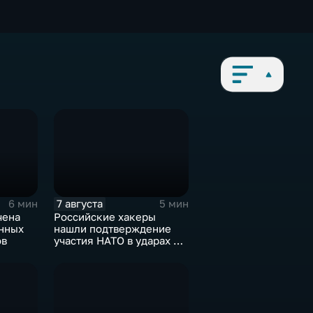
7 августа
6 мин
5 мин
чена
Российские хакеры
онных
нашли подтверждение
ов
участия НАТО в ударах по
России