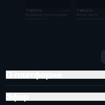
7 августа
7 августа
1 мин
Владимир Путин провел
Темпы роста
совещание с
промышленност
постоянными членами
Алтайском крае 
Совета безопасности
нынешнем году 
России
среднего
О платформе
Эфир