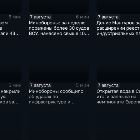
7 августа
7 августа
6 мин
6 мин
рвом
Минобороны: за неделю
Денис Мантуров з
в
поражены более 30 судов
расширении реест
али 43
ВСУ, нанесено свыше 10
индустриальных п
атов"
ударов по ключевым
Ярославской обла
объектам
7 августа
7 августа
5 мин
5 мин
 накрыли
Минобороны сообщило
Открытая вода в С
шую
об ударах по
итоги заплыва на
ков за
инфраструктуре и
чемпионате Европ
военной технике ВСУ