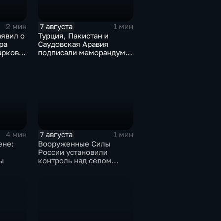
7 августа
2 мин
1 мин
аявил о
Турция, Пакистан и
ра
Саудовская Аравия
арков в
подписали меморандум о
сти
коллективной обороне
7 августа
4 мин
1 мин
ене:
Вооруженные Силы
России установили
ы
контроль над селом
Анискино в Харьковской
области