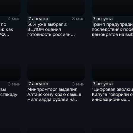
7 августа
7 августа
4 мин
8 мин
 по
56% уже выбрали:
Трамп предупреди
й: как
ВЦИОМ оценил
последствиях поб
РФ
готовность россиян
демократов на выб
чь
голосовать на выборах в
Сенат.
Госдуму
7 августа
7 августа
3 мин
3 мин
квы
Минпромторг выделил
"Цифровая эволюци
эстакаду
Алтайскому краю свыше
Калуге говорили о
миллиарда рублей на
инновационных
промразвитие
IT‑проектах