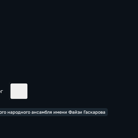
ог
ого народного ансамбля имени Файзи Гаскарова