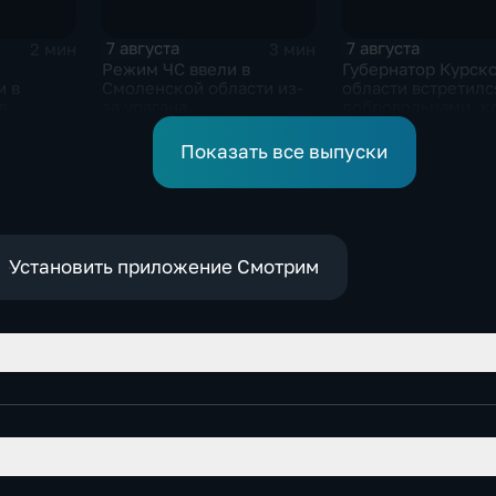
7 августа
7 августа
2 мин
3 мин
Режим ЧС ввели в
Губернатор Курск
и в
Смоленской области из-
области встретилс
в
за урагана
добровольцами, к
уже выше
помогали пострад
от вторжения ВСУ
Показать все выпуски
жителям приграни
Установить приложение Смотрим