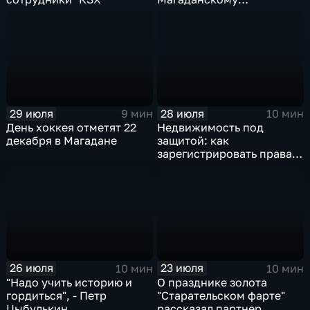
одномандатному округу
29 июля
28 июля
9 мин
10 мин
День хоккея отметят 22
Недвижимость под
декабря в Магадане
защитой: как
зарегистрировать права и
оформить сделку
дистанционно
26 июля
23 июля
10 мин
10 мин
"Надо учить историю и
О празднике золота
гордиться", - Петр
"Старательском фарте"
Цыбулькин
рассказал партнер