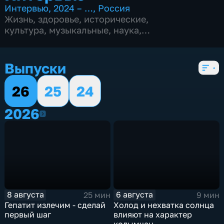
Интервью
,
2024 – …
,
Россия
Жизнь
,
здоровье
,
исторические
,
культура
,
музыкальные
,
наука
,
общество
,
политические
,
путешествия
,
спортивные
,
финансы
,
3 сезона, 376 выпусков
Выпуски
26
25
24
2026
2026
8 августа
6 августа
25 мин
9 мин
Гепатит излечим - сделай
Холод и нехватка солнца
первый шаг
влияют на характер
колымчан