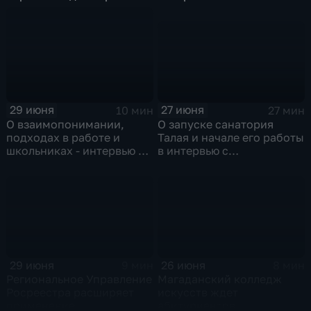
Горбуновой, учителем
школы № 28
27 июня
29 июня
27 мин
10 мин
О запуске санатория
О взаимопонимании,
Талая и начале его работы
подходах в работе и
в интервью с
школьниках - интервью с
Александром Басанским
Юлией Кульчицкой,
учителем математики
школы № 28
29 июня
26 июня
9 мин
8 мин
Региональное Управление
Магаданский колледж
Росреестра расширяет
искусств ждет
применение
абитуриентов