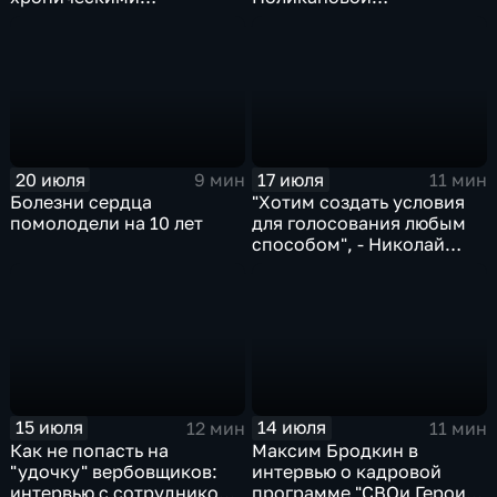
заболеваниями
магаданским "Вестям"
20 июля
17 июля
9 мин
11 мин
Болезни сердца
"Хотим создать условия
помолодели на 10 лет
для голосования любым
способом", - Николай
Жуков
15 июля
14 июля
12 мин
11 мин
Как не попасть на
Максим Бродкин в
"удочку" вербовщиков:
интервью о кадровой
интервью с сотрудником
программе "СВОи Герои