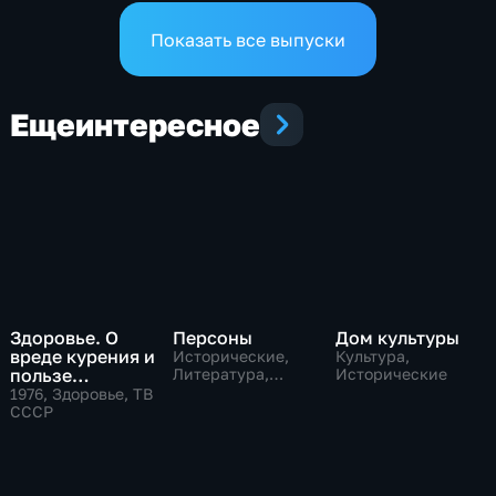
современных технологий
Показать все выпуски
Еще
интересное
Здоровье. О
Персоны
Дом культуры
вреде курения и
Исторические,
Культура,
пользе
Литература,
Исторические
музыкальные
дыхательной
1976
, Здоровье, ТВ
гимнастики
СССР