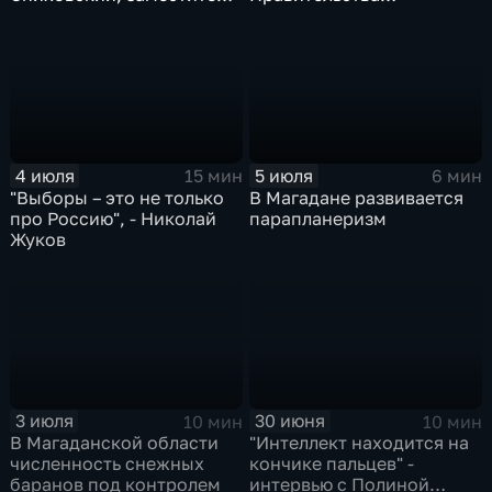
председателя
Магаданской области
региональной
Татьяной Савченко
Избирательной комиссии
4 июля
5 июля
15 мин
6 мин
"Выборы – это не только
В Магадане развивается
про Россию", - Николай
парапланеризм
Жуков
3 июля
30 июня
10 мин
10 мин
В Магаданской области
"Интеллект находится на
численность снежных
кончике пальцев" -
баранов под контролем
интервью с Полиной