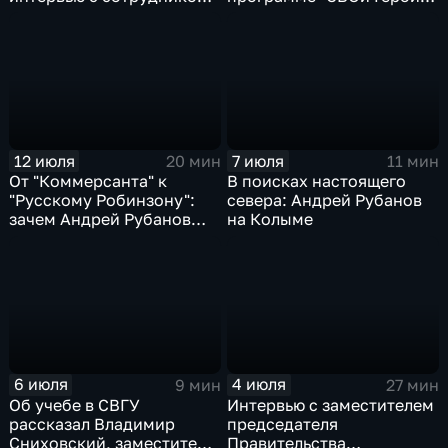
ФСБ
49" и поддержке
участников СВО
12 июля
7 июля
20 мин
11 мин
От "Коммерсанта" к
В поисках настоящего
"Русскому Робинзону":
севера: Андрей Рубанов
зачем Андрей Рубанов
на Колыме
приехал на Колыму
6 июля
4 июля
9 мин
27 мин
Об учебе в СВГУ
Интервью с заместителем
рассказал Владимир
председателя
Сниховский, заместитель
Правительства