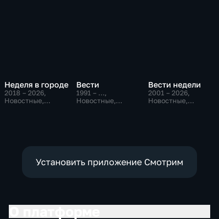
Неделя в городе
Вести
Вести недели
2018 – 2026
,
1991 – …
,
2001 – 2026
,
Новостные,
Новостные,
Новостные,
Общество,
Общественно-
Общественно-
общественно-
политические,
политические
политические
социально-
экономические
Установить приложение Смотрим
О платформе