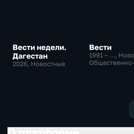
Вести недели.
Вести
Дагестан
1991 – …
, Нов
Общественно
2026
, Новостные
политические
социально-
экономически
О платформе