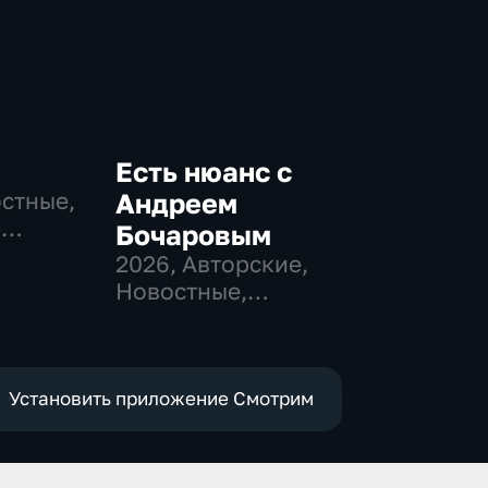
Есть нюанс с
остные,
Андреем
-
Бочаровым
,
2026
, Авторские,
Новостные,
е
общественно-
политические
Установить приложение Смотрим