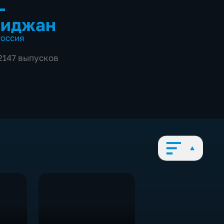
-
биджан
оссия
 2147 выпусков