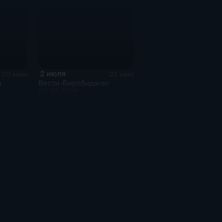
2 июля
20 мин
21 мин
н
Вести-Биробиджан
02.07.2026