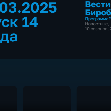
.03.2025
Вести
Биро
ск 14
Программа
Р
Новостные
,
10 сезонов,
ода