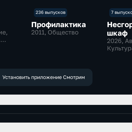
236 выпусков
7 выпуск
Профилактика
Несго
ие,
2011
, Общество
шкаф
-
2026
, А
Культур
Установить приложение Смотрим