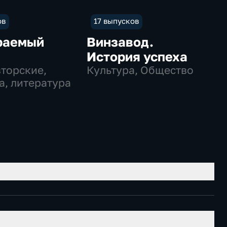
ов
17 выпусков
раемый
Винзавод.
История успеха
вторские,
Культура, Общество
а, литература