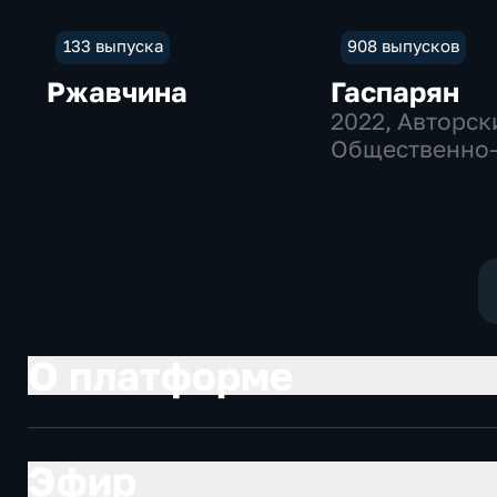
133 выпуска
908 выпусков
Ржавчина
Гаспарян
2022
, Авторск
Общественно
политические
О платформе
Эфир