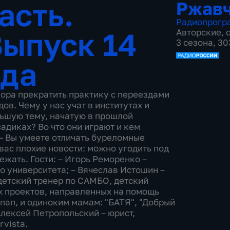
асть.
Ржав
Радиопрогр
ыпуск 14
Авторские
,
3 сезона, 3
ода
 пора прекратить практику с переездами
ов. Чему у нас учат в институтах и
ьшую тему, начатую в прошлой
адиках? Во что они играют и кем
 – Вы умеете отличать буреломные
 вас плохие новости: можно угодить под
ежать. Гости: – Игорь Реморенко –
о университета; – Вячеслав Истошин –
детский тренер по САМБО, детский
х проектов, направленных на помощь
пап, и одиноким мамам: "БАТЯ", "Добрый
Алексей Петропольский – юрист,
vista.