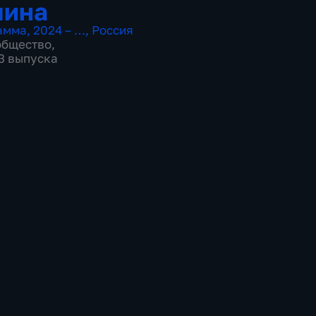
чина
амма
,
2024 – …
,
Россия
общество
,
03 выпуска