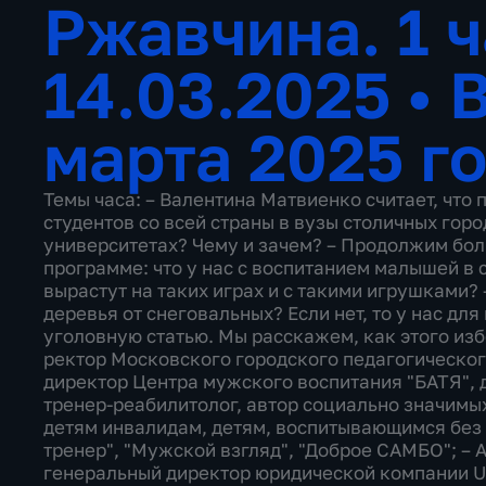
Ржавчина. 1 ч
14.03.2025
•
В
марта 2025 г
Темы часа: – Валентина Матвиенко считает, что
студентов со всей страны в вузы столичных город
университетах? Чему и зачем? – Продолжим бол
программе: что у нас с воспитанием малышей в с
вырастут на таких играх и с такими игрушками?
деревья от снеговальных? Если нет, то у нас для
уголовную статью. Мы расскажем, как этого изб
ректор Московского городского педагогическог
директор Центра мужского воспитания "БАТЯ", 
тренер-реабилитолог, автор социально значимы
детям инвалидам, детям, воспитывающимся без 
тренер", "Мужской взгляд", "Доброе САМБО"; – 
генеральный директор юридической компании Ur