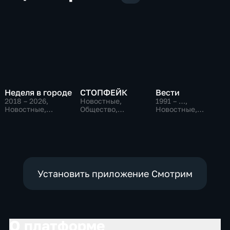
Неделя в городе
СТОПФЕЙК
Вести
2018 – 2026
,
Новостные,
1991 – …
,
Новостные,
Общество,
Новостные,
Общество,
общественно-
Общественно-
общественно-
политические
политические,
политические
социально-
экономические
Установить приложение Смотрим
О платформе