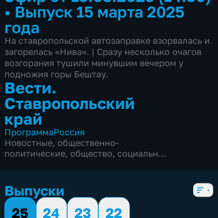
•
Выпуск 15 марта 2025
года
На ставропольской автозаправке взорвалась и
загорелась «Нива». | Сразу несколько очагов
возгорания тушили минувшим вечером у
подножия горы Бештау.
Вести.
Ставропольский
край
Программа
Россия
Новостные
,
общественно-
политические
,
общество
,
социально-
экономические
,
4 сезона, 2829 выпусков
Выпуски
25
24
23
22