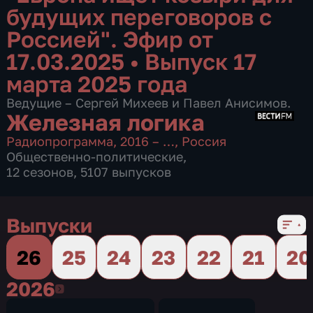
будущих переговоров с
Россией". Эфир от
17.03.2025
•
Выпуск 17
марта 2025 года
Ведущие – Сергей Михеев и Павел Анисимов.
Железная логика
Радиопрограмма
,
2016 – …
,
Россия
Общественно-политические
,
12 сезонов, 5107 выпусков
Выпуски
26
25
24
23
22
21
20
2026
2026