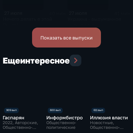
27 июля
27 июля
40 мин
41 мин
Нечего делать в этой
Украина - выдуманное
Литве!
государство
Показать все выпуски
Еще
интересное
Гаспарян
Информбистро
Иллюзия власти
2022
, Авторские,
Общественно-
Новостные,
Общественно-
политические
Общественно-
политические
политические