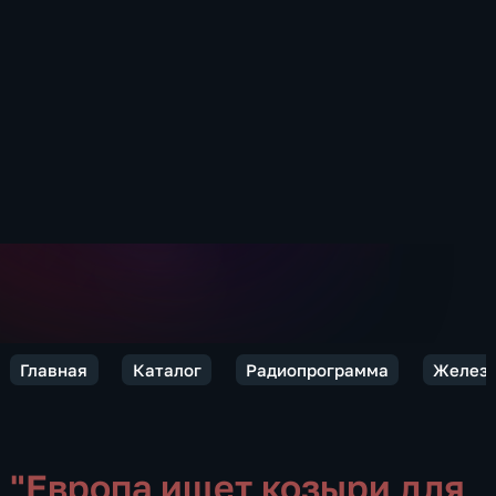
Главная
Каталог
Радиопрограмма
Железн
"Европа ищет козыри для