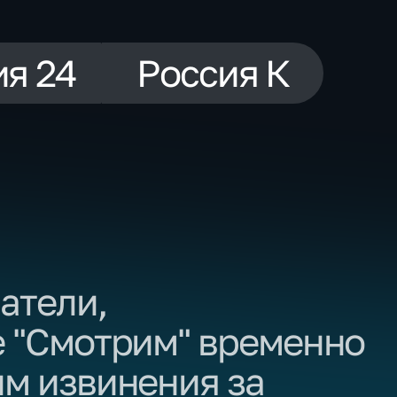
ия 24
Россия К
атели,
е "Смотрим" временно
м извинения за