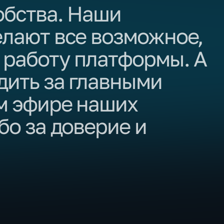
обства. Наши
елают все возможное,
 работу платформы. А
дить за главными
м эфире наших
бо за доверие и