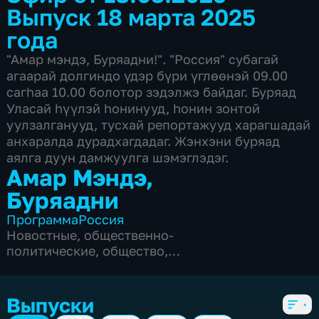
Выпуск 18 марта 2025
года
"Амар мэндэ, Буряадни!". "Россия" субагай
агаарай долгиндо үдэр бүри үглөөнэй 09.00
сагhаа 10.00 болотор зэдэлжэ байдаг. Буряад
Уласай hүүлэй hонинууд, hонин зонтой
уулзалганууд, тусхай репортажууд харагшадай
анхаралда дурадхагдадаг. Жэнхэни буряад
аялга дуун дамжуулга шэмэглэдэг.
Амар Мэндэ,
Буряадни
Программа
Россия
Новостные
,
общественно-
политические
,
общество
,
развлекательные
,
социально-
экономические
,
5 сезонов, 795 выпусков
Выпуски