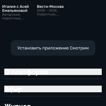
Италия с Асей
Вести-Москва
Емельяновой
2008 – 2026
,
Новостные,
Авторские,
Общественно-
Новостные,
политические,
общественно-
социально-
политические
экономические
Установить приложение Смотрим
О платформе
Эфир