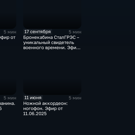
17 сентября
5 мин
5 мин
Эфир от
Бронекабина СталГРЭС –
уникальный свидетель
военного времени. Эфир
от 17.09.2025
11 июня
5 мин
5 мин
ранина.
Ножной аккордеон:
5
ногофон. Эфир от
11.06.2025