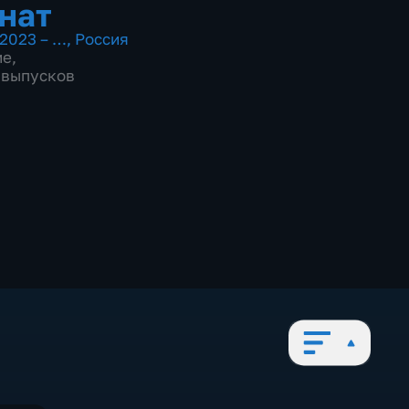
нат
2023 – …
,
Россия
ие
,
0 выпусков