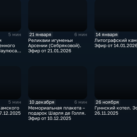
21 января
14 января
5 мин
6 мин
м
Реликвии игуменьи
Литографский кам
енного
Арсении (Себряковой).
Эфир от 14.01.202
аулюса.
Эфир от 21.01.2026
026
10 декабря
26 ноября
5 мин
6 мин
Камского
Мемориальная плакета –
Гуннский котел. Э
7.12.2025
подарок Шарля де Голля.
26.11.2025
Эфир от 10.12.2025