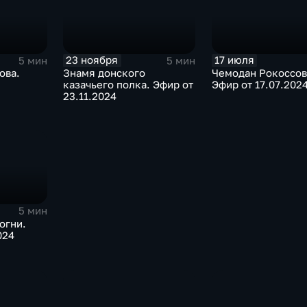
23 ноября
17 июля
5 мин
5 мин
ова.
Знамя донского
Чемодан Рокоссов
казачьего полка. Эфир от
Эфир от 17.07.202
23.11.2024
5 мин
огни.
024