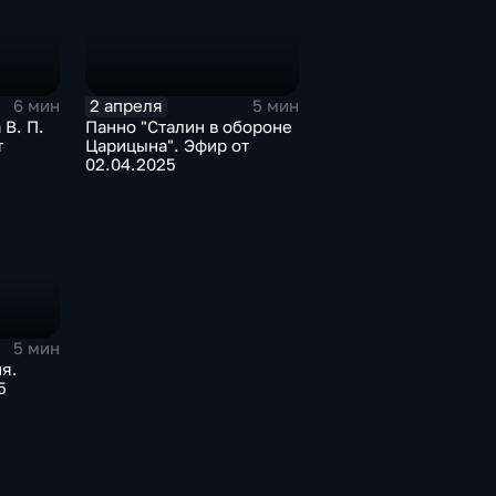
2 апреля
6 мин
5 мин
В. П.
Панно "Сталин в обороне
т
Царицына". Эфир от
02.04.2025
5 мин
я.
5