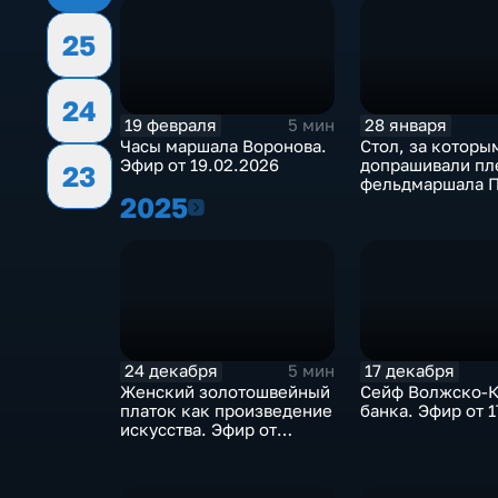
25
24
19 февраля
28 января
5 мин
Часы маршала Воронова.
Стол, за которы
Эфир от 19.02.2026
допрашивали пл
23
фельдмаршала П
2025
2025
Эфир от 28.01.2
24 декабря
17 декабря
5 мин
Женский золотошвейный
Сейф Волжско-
платок как произведение
банка. Эфир от 1
искусства. Эфир от
24.12.2025