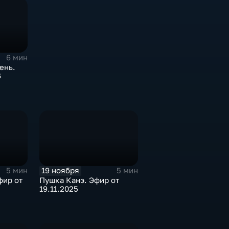
6 мин
ень.
6
19 ноября
5 мин
5 мин
фир от
Пушка Канэ. Эфир от
19.11.2025