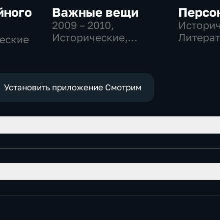
йного
Важные вещи
Персо
2009 – 2010
,
Историч
Исторические,
Литерат
ческие
Культура
музыка
Установить приложение Смотрим