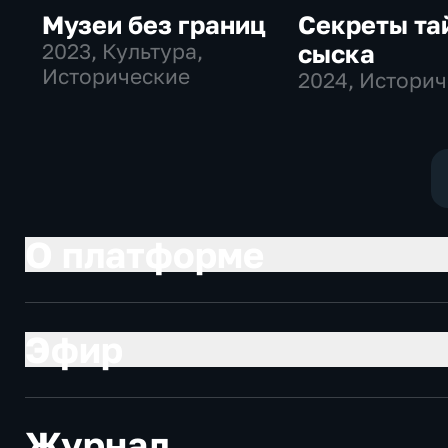
Музеи без границ
Секреты та
2023
, Культура,
сыска
Исторические
2024
, Истори
О платформе
Эфир
Журнал