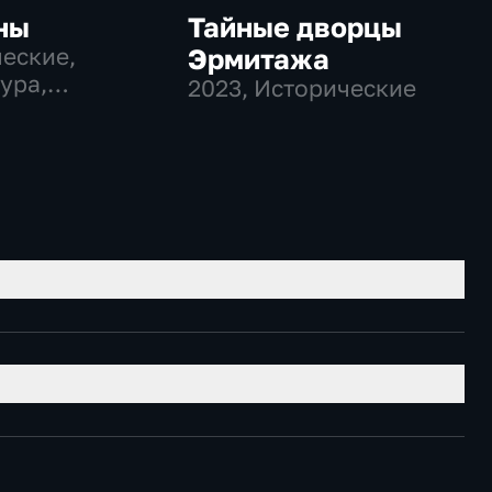
ны
Тайные дворцы
еские,
Эрмитажа
ура,
2023
, Исторические
льные