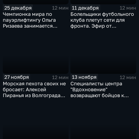
25 декабря
11 декабря
12 мин
12 мин
Чемпионка мира по
Болельщики футбольного
пауэрлифтингу Ольга
клуба плетут сети для
Ризаева занимается
фронта. Эфир от
реабилитацией бойцов и
11.12.2024
поддерживает тех, кто на
фронте. Эфир от
25.12.2024
27 ноября
13 ноября
12 мин
12 мин
Морская пехота своих не
Специалисты центра
бросает: Алексей
"Вдохновение"
Пиранья из Волгограда
возвращают бойцов к
доставляет мототехнику в
привычной жизни. Эфир
810-ю бригаду. Эфир от
от 13.11.2024
27.11.2024