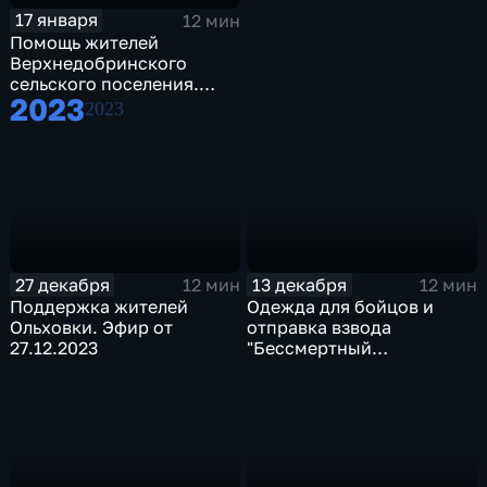
17 января
12 мин
Помощь жителей
Верхнедобринского
сельского поселения.
2023
Эфир от 17.01.2024
2023
27 декабря
13 декабря
12 мин
12 мин
Поддержка жителей
Одежда для бойцов и
Ольховки. Эфир от
отправка взвода
27.12.2023
"Бессмертный
Сталинград". Эфир от
12.12.2023