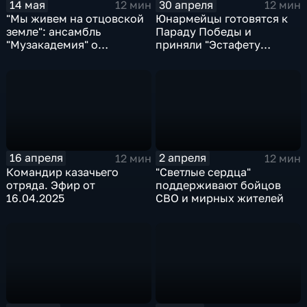
14 мая
30 апреля
12 мин
12 мин
"Мы живем на отцовской
Юнармейцы готовятся к
земле": ансамбль
Параду Победы и
"Музакадемия" о
приняли "Эстафету
поддержке бойцов на
отваги". Эфир от
линии огня. Эфир от
30.04.2025
14.05.2025
16 апреля
2 апреля
12 мин
12 мин
Командир казачьего
"Светлые сердца"
отряда. Эфир от
поддерживают бойцов
16.04.2025
СВО и мирных жителей