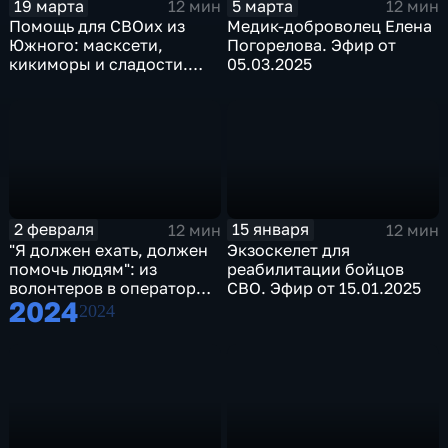
19 марта
5 марта
12 мин
12 мин
Помощь для СВОих из
Медик-доброволец Елена
Южного: масксети,
Погорелова. Эфир от
кикиморы и сладости.
05.03.2025
Эфир от 19.03.2025
2 февраля
15 января
12 мин
12 мин
"Я должен ехать, должен
Экзоскелет для
помочь людям": из
реабилитации бойцов
волонтеров в операторы
СВО. Эфир от 15.01.2025
2024
БПЛА. Эфир от 02.02.2025
2024