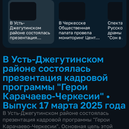
В Усть-
В Черкесске
Спектакл
Джегутинском
Общественная
Русского 
районе состоялась
палата провела
драмы и 
презентация
мониторинг Центра
"Сон в л
кадровой
обучения и
ночь" вош
программы "Герои
тестирования
Золотой 
Карачаево-
иностранных
театраль
В Усть-Джегутинском
Черкесии"
граждан
постанов
районе состоялась
презентация кадровой
программы "Герои
Карачаево-Черкесии"
•
Выпуск 17 марта 2025 года
В Усть-Джегутинском районе состоялась
презентация кадровой программы "Герои
Карачаево-Черкесии". Основная цель этой