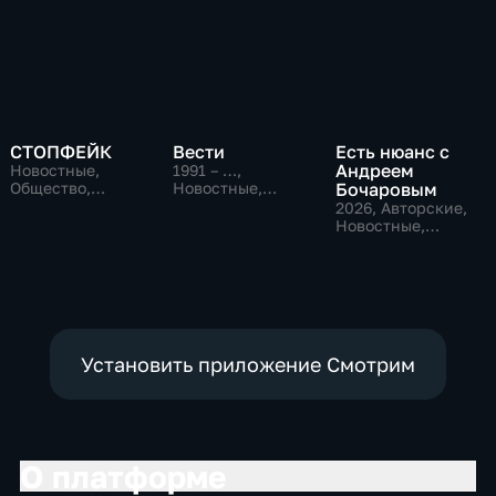
СТОПФЕЙК
Вести
Есть нюанс с
Андреем
Новостные,
1991 – …
,
Общество,
Новостные,
Бочаровым
общественно-
Общественно-
2026
, Авторские,
политические
политические,
Новостные,
социально-
общественно-
экономические
политические
Установить приложение Смотрим
О платформе