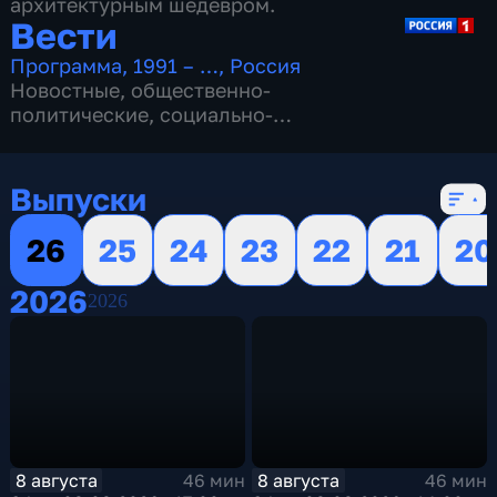
архитектурным шедевром.
Вести
Программа
,
1991 – …
,
Россия
Новостные
,
общественно-
политические
,
социально-
экономические
,
16 сезонов, 13153 выпуска
Выпуски
26
25
24
23
22
21
20
2026
2026
8 августа
8 августа
46 мин
46 мин