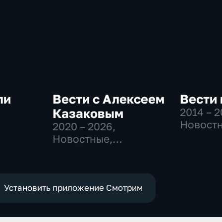
ли
Вести с Алексеем
Вести 
Казаковым
2014 – 
Новостн
2020 – 2026
,
-
Общест
Новостные,
политич
Общественно-
политические
Установить приложение Смотрим