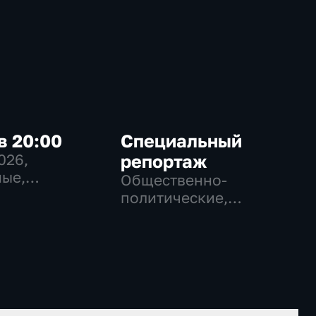
в 20:00
Специальный
2026
,
репортаж
ые,
Общественно-
венно-
политические,
еские
Социально-
экономические,
новостные