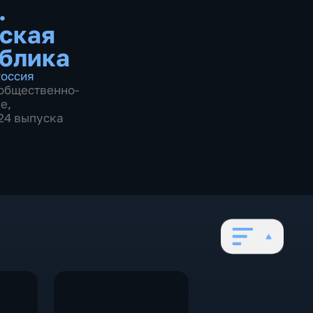
.
ская
блика
оссия
общественно-
ие
,
924 выпуска