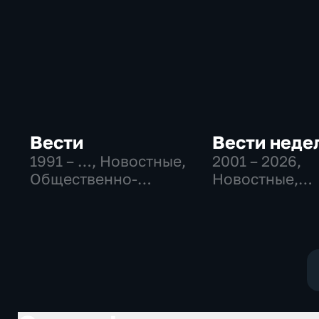
Вести
Вести неде
1991 – …
, Новостные,
2001 – 2026
,
Общественно-
Новостные,
политические,
Общественно
социально-
политические
экономические