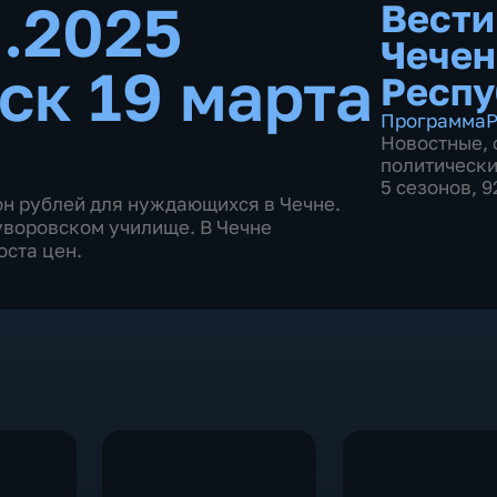
3.2025
Вести
Чечен
ск 19 марта
Респу
Программа
Р
Новостные
,
политическ
5 сезонов, 
он рублей для нуждающихся в Чечне.
уворовском училище. В Чечне
ста цен.