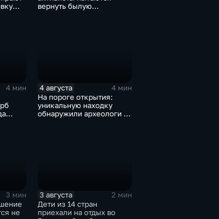
овку
вернуть былую
м СВО
уникальность пляжу в
бухте Стеклянная
4 августа
4 мин
4 мин
На пороге открытия:
ерб
уникальную находку
да
обнаружили археологи на
раскопе Криничного
городища
3 августа
3 мин
2 мин
ушение
Дети из 14 стран
ся не
приехали на отдых во