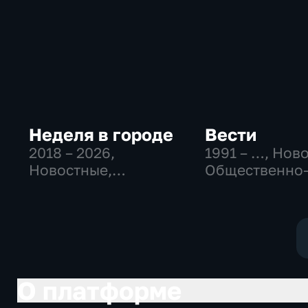
Неделя в городе
Вести
2018 – 2026
,
1991 – …
, Нов
Новостные,
Общественно
Общество,
политические
общественно-
социально-
политические
экономически
О платформе