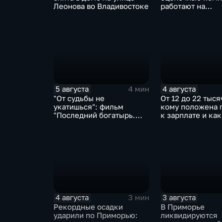
Леонова во Владивостоке
работают на
пострадавших от
территориях в 
5 августа
4 августа
4 мин
"От судьбы не
От 12 до 22 тыся
укатишься": фильм
кому положена 
"Последний богатырь.
к зарплате и как
Колобок" впервые на
получить?
больших экранах
4 августа
3 августа
3 мин
Рекордные осадки
В Приморье
ударили по Приморью:
ликвидируются