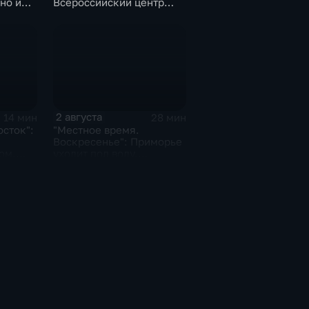
но и
Всероссийский центр
"Океан"
2 августа
14 мин
28 мин
осток":
"Местное время.
Воскресенье": Приморье
ом.
уходит под воду.
ерегов
Трагическая гибель
Эдуарда Сандлера.
Жертвы "тихой охоты"