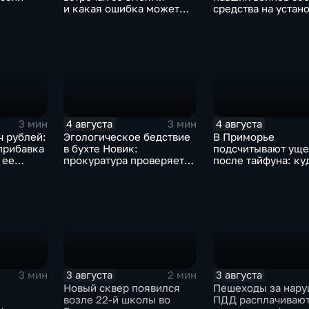
и какая ошибка может
средства на устан
 паводка
стоить жизни в случае
мемориала героя
Приморье
укуса?
4 августа
4 августа
3 мин
3 мин
ч рублей:
Эгологическое бедствие
В Приморье
прибавка
в бухте Новик:
подсчитывают ущ
 ее
прокуратура проверяет
после тайфуна: ку
базы-стоянки
обращаться за
маломерных судов
компенсацией?
3 августа
3 августа
3 мин
2 мин
Новый сквер появился
Пешеходы за нар
возле 22-й школы во
ПДД расплачивают