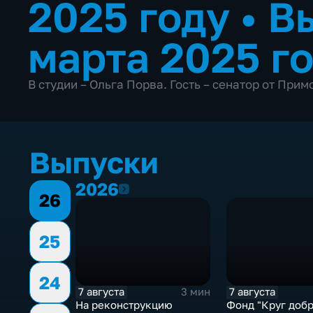
2025 году
•
В
марта 2025 г
В студии – Ольга Порва. Гость – сенатор от При
Выпуски
2026
2026
26
25
24
7 августа
7 августа
3 мин
На реконструкцию
Фонд "Круг добр