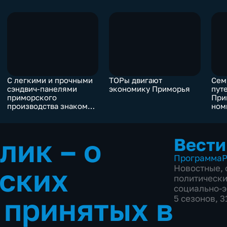
С легкими и прочными
ТОРы двигают
Сем
сэндвич-панелями
экономику Приморья
пут
приморского
При
производства знакомы
ном
за Полярным кругом
все
кон
Вос
лик – о
Вести
при
Программа
Р
ских
Новостные
,
политическ
социально-
 принятых в
5 сезонов, 