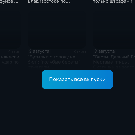
фунов и
Владивостоке по
только штрафами, 
востоять
программе "Молодежный
жизнью
бюджет"
3 августа
3 августа
4 мин
3 мин
 нанесли
"Бутылки о голову не
"Вести. Дальний В
 удар по
бил": "голубые береты"
Мертвые птицы.
отметили
Охотники за золот
профессиональный
Реки выходят из б
праздник
Показать все выпуски