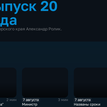
ыпуск 20
ода
морского края Александр Ролик.
7 августа
7 августа
2 мин
3 мин
а"
Министр
Названы сроки