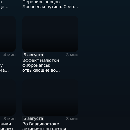
а
Перепись песцов.
це
Лососевая путина. Сезон
кумыса
6 августа
4 мин
3 мин
Эффект малютки
у
фиброкапсы:
ма
отдыхающие во
Владивостоке массово
сталкиваются со
странным явлением
5 августа
3 мин
3 мин
нники
Во Владивостоке
бирают
активисты пытаются