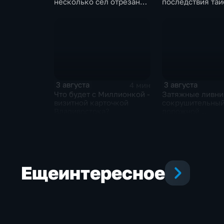
несколько сел отрезано
последствия тай
от большой земли
готовятся проти
новым паводкам
3 августа
3 августа
4 мин
Что будет с Миллионкой -
Затяжные ливни
визитной карточкой
сокрушительный
Владивостока?
дорожной
инфраструктуре
Приморья
Еще
интересное