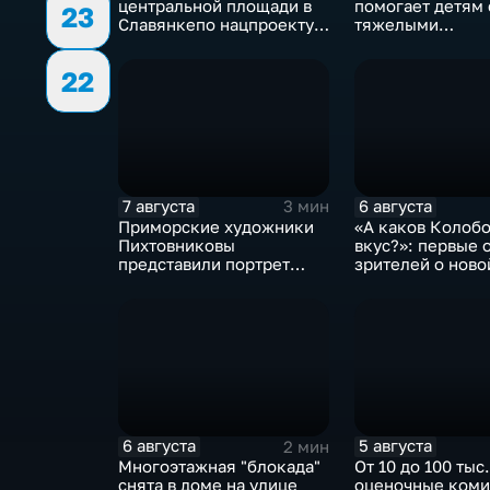
центральной площади в
помогает детям 
23
Славянкепо нацпроекту
тяжелыми
выделено 150 млн.
заболеваниями
рублей
22
7 августа
6 августа
3 мин
Приморские художники
«А каков Колобо
Пихтовниковы
вкус?»: первые 
представили портрет
зрителей о ново
Героя России Сергея
Ефремова
6 августа
5 августа
2 мин
Многоэтажная "блокада"
От 10 до 100 тыс
снята в доме на улице
оценочные коми