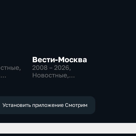
Вести-Москва
остные,
2008 – 2026
,
-
Новостные,
,
Общественно-
политические,
е
социально-
экономические
Установить приложение Смотрим