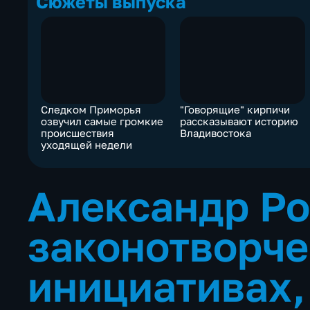
Сюжеты выпуска
Следком Приморья
"Говорящие" кирпичи
озвучил самые громкие
рассказывают историю
происшествия
Владивостока
уходящей недели
Александр Ро
законотворче
инициативах,