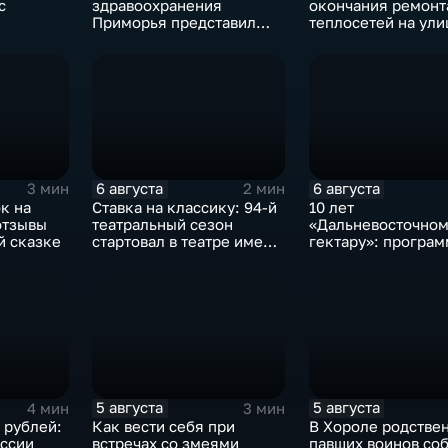
с
здравоохранения
окончания ремонт
Приморья представил
теплосетей на ули
коллективу
Фонтанной
Находкинской
во Владивостоке
горбольницы нового
главврача
6 августа
6 августа
3 мин
2 мин
к на
Ставка на классику: 94-й
10 лет
отзывы
театральный сезон
«Дальневосточном
й сказке
стартовал в театре имени
гектару»: програм
М. Горького
становится более
востребованной
5 августа
5 августа
4 мин
3 мин
. рублей:
Как вести себя при
В Хороле родстве
ссии
встречах со змеями
павших воинов со