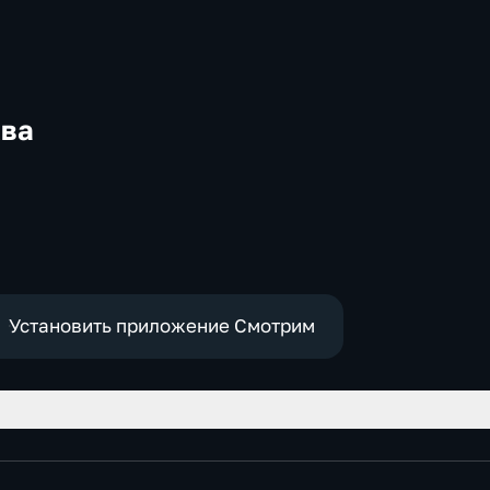
ква
-
,
е
Установить приложение Смотрим