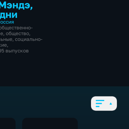
Мэндэ,
дни
оссия
общественно-
ие
,
общество
,
льные
,
социально-
кие
,
795 выпусков