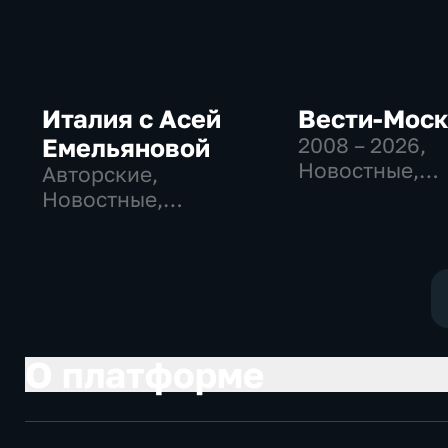
Италия с Асей
Вести-Мос
Емельяновой
2008 – 2026
,
Новостные,
Авторские,
Общественно
Новостные,
политические
общественно-
социально-
политические
экономически
О платформе