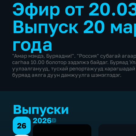
Эфир от 20.0
Выпуск 20 ма
года
"Амар мэндэ, Буряадни!". "Россия" субагай агаа
сагhаа 10.00 болотор зэдэлжэ байдаг. Буряад У
уулзалганууд, тусхай репортажууд харагшадай
буряад аялга дуун дамжуулга шэмэглэдэг.
Выпуски
2026
2026
26