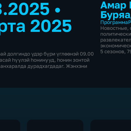
3.2025
•
Амар 
Буряа
рта 2025
Программа
Р
Новостные
,
политическ
развлекате
экономичес
5 сезонов, 
рай долгиндо үдэр бүри үглөөнэй 09.00
ласай hүүлэй hонинууд, hонин зонтой
 анхаралда дурадхагдадаг. Жэнхэни