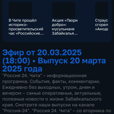
В Чите прошёл
Акция «Твори
Страус и 
историко-
добро»:
сгорели в
просветительский
мусульмане
«Амодово
час «Российские
Забайкалья
немцы: вклад в
навестили бойцов
общую Победу»
СВО в военном
госпитале
Эфир от 20.03.2025
(18:00)
•
Выпуск 20 марта
2025 года
"Россия 24. Чита" – информационная
программа. События, факты, комментарии.
Ежедневно без выходных, утром, днем и
вечером – самые оперативные, актуальные,
полезные новости о жизни Забайкальского
края. Смотрите наши выпуски на канале
"Россия-24". "Россия 24. Чита" – со вторника по