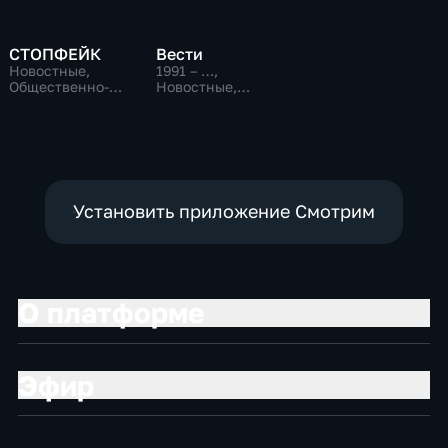
СТОПФЕЙК
Вести
Новостные,
1991 – …
,
Общественно-
Новостные,
политические,
Общественно-
общество
политические,
социально-
экономические
Установить приложение Смотрим
О платформе
Эфир