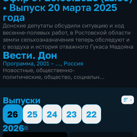
•
Выпуск 20 марта 2025
года
Донские депутаты обсудили ситуацию и ход
весенне-полевых работ, в Ростовской области
земли сельхозназначения теперь обследуют и
с воздуха и история отважного Гукаса Мадояна
Вести. Дон
Программа
,
2001 – …
,
Россия
Новостные
,
общественно-
политические
,
общество
,
социально-
экономические
,
Ежедневные
,
5 сезонов, 2853 выпуска
Выпуски
26
25
24
23
22
2026
2026