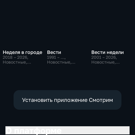
Неделя в городе
Вести
Вести недели
2018 – 2026
,
1991 – …
,
2001 – 2026
,
Новостные,
Новостные,
Новостные,
Общество,
Общественно-
Общественно-
общественно-
политические,
политические
политические
социально-
экономические
Установить приложение Смотрим
О платформе