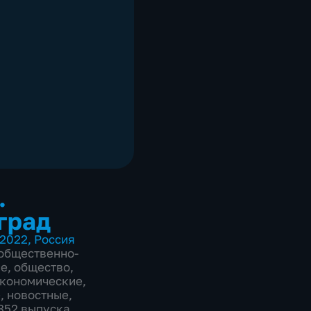
.
град
2022
,
Россия
общественно-
ие
,
общество
,
экономические
,
е
,
новостные
,
2352 выпуска