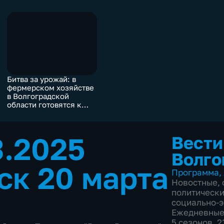
Битва за урожай: в
фермерском хозяйстве
в Волгоградской
области готовятся к
началу весенних работ
3.2025
Вести
Волго
ск 20 марта
Программа
,
Новостные
,
политическ
социально-
Ежедневны
5 сезонов, 