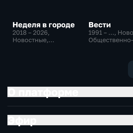
Неделя в городе
Вести
2018 – 2026
,
1991 – …
, Нов
Новостные,
Общественно
Общество,
политические
общественно-
социально-
политические
экономически
О платформе
Эфир