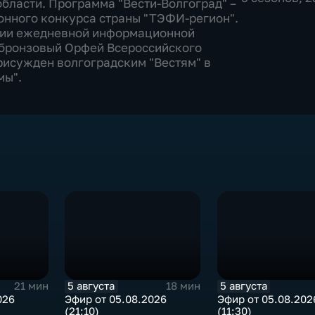
области. Программа "Вести-Волгоград" –
онного конкурса страны "ТЭФИ-регион".
ссии ежедневной информационной
 бронзовый Орфей Всероссийского
рисужден волгоградским "Вестям" в
мы".
5 августа
5 августа
21 мин
18 мин
026
Эфир от 05.08.2026
Эфир от 05.08.202
(21:10)
(11:30)