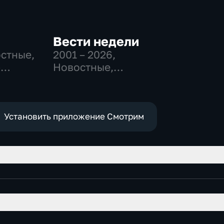
Вести недели
остные,
2001 – 2026
,
-
Новостные,
,
Общественно-
политические
е
Установить приложение Смотрим