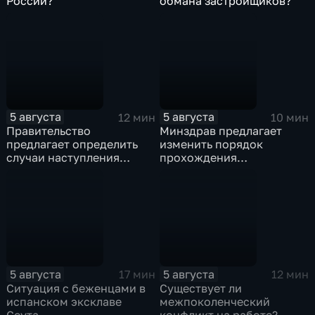
России?
обмана застройщиков?
5 августа
5 августа
12 мин
10 мин
Правительство
Минздрав предлагает
предлагает определить
изменить порядок
случаи наступления
прохождения
ответственности
освидетельствования для
туроператора
приемных родителей
5 августа
5 августа
17 мин
12 мин
Ситуация с беженцами в
Существует ли
испанском эксклаве
межпоколенческий
Сеута
конфликт на работе?