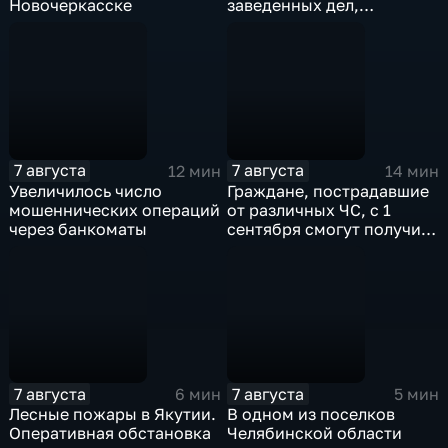
Новочеркасске
заведенных дел,
связанных с отмыванием
денег
7 августа
7 августа
12 мин
14 мин
Увеличилось число
Граждане, пострадавшие
мошеннических операций
от различных ЧС, с 1
через банкоматы
сентября смогут получить
дополнительные меры
соцподдержки
7 августа
7 августа
6 мин
5 мин
Лесные пожары в Якутии.
В одном из поселков
Оперативная обстановка
Челябинской области