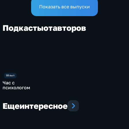
Показать все выпуски
Подкасты
от
авторов
Час с
психологом
Еще
интересное