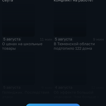
5 августа
5 августа
11 мин
9 мин
О ценах на школьные
В Тюменской области
товары
подтопило 122 дома
5 августа
4 августа
9 мин
12 мин
Геленджик. Последствия
Об эффекте большой
атаки
упаковки. Чем больше –
тем дешевле?