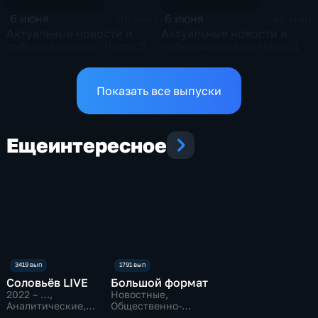
6 июня
6 июня
46 мин
46 мин
Актуальные новости и
Актуальные новости и
события недели. Часть 2
события недели. Часть 1
(06.06.26)
(06.06.26)
Показать все выпуски
Еще
интересное
Соловьёв LIVE
Большой формат
2022 – …
,
Новостные,
Аналитические,
Общественно-
Новостные
политические