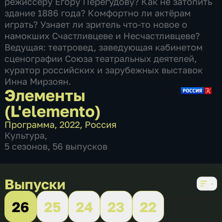
режиссеру Егору Перегудову? Как не затопить
здание 1886 года? Комфортно ли актёрам
играть? Узнает ли зритель что-то новое о
намокших Счастливцеве и Несчастливцеве?
Ведущая: театровед, заведующая кабинетом
сценографии Союза театральных деятелей,
куратор российских и зарубежных выставок
Инна Мирзоян.
Элементы
(L'elemento)
Программа
,
2022
,
Россия
Культура
,
5 сезонов, 56 выпусков
Выпуски
26
25
24
23
22