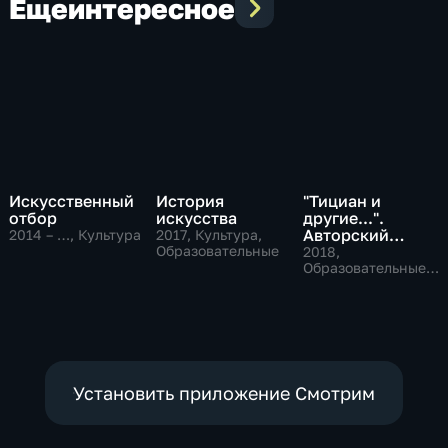
Еще
интересное
Искусственный
История
"Тициан и
отбор
искусства
другие...".
Авторский
2014 – …
, Культура
2017
, Культура,
Образовательные
проект
2018
,
Виктории
Образовательные,
Культура
Марковой
Установить приложение Смотрим