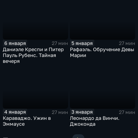
6 января
5 января
27 мин
27 мин
Даниэле Креспи и Питер
Рафаэль. Обручение Девы
Пауль Рубенс. Тайная
Марии
вечеря
4 января
3 января
27 мин
27 мин
Караваджо. Ужин в
Леонардо да Винчи.
Эммаусе
Джоконда