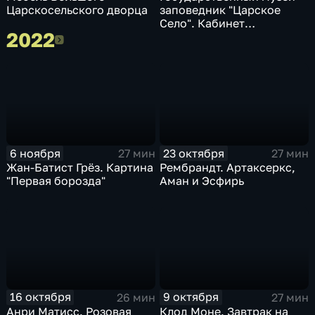
Царскосельского дворца
заповедник "Царское
Село". Кабинет
2022
Екатерины II
2022
6 ноября
23 октября
27 мин
27 мин
Жан-Батист Грёз. Картина
Рембрандт. Артаксеркс,
"Первая борозда"
Аман и Эсфирь
16 октября
9 октября
26 мин
27 мин
Анри Матисс. Розовая
Клод Моне. Завтрак на