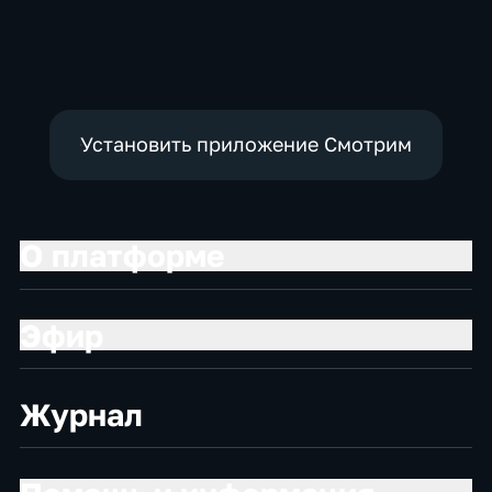
политические,
политические
политические,
социально-
Новостные
экономические
Установить приложение Смотрим
О платформе
Эфир
Журнал