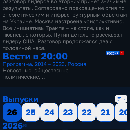
разговор лидеров во вторник принес значимые
результаты. Согласовано прекращение огня по
энергетическим и инфраструктурным объектам
на Украине. Москва настроена конструктивно.
Все инициативы Трампа – на столе, как и
нюансы, о которых Путин детально рассказал
лидеру США. Разговор продолжался два с
половиной часа.
Вести в 20:00
Программа
,
2014 – 2026
,
Россия
Новостные
,
общественно-
политические
,
13 сезонов, 3514 выпусков
Выпуски
26
25
24
23
22
21
20
2026
2026