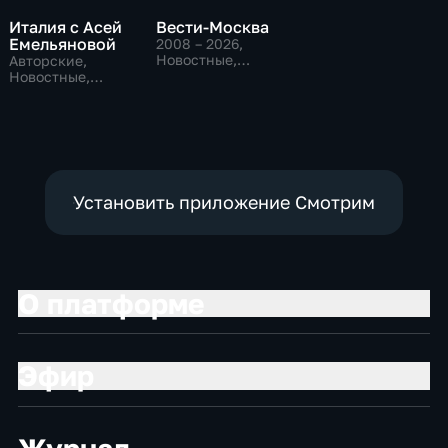
Италия с Асей
Вести-Москва
Емельяновой
2008 – 2026
,
Новостные,
Авторские,
Общественно-
Новостные,
политические,
общественно-
социально-
политические
экономические
Установить приложение Смотрим
О платформе
Эфир