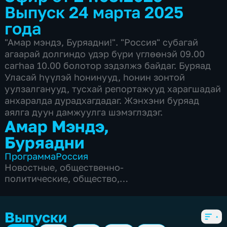
Выпуск 24 марта 2025
года
"Амар мэндэ, Буряадни!". "Россия" субагай
агаарай долгиндо үдэр бүри үглөөнэй 09.00
сагhаа 10.00 болотор зэдэлжэ байдаг. Буряад
Уласай hүүлэй hонинууд, hонин зонтой
уулзалганууд, тусхай репортажууд харагшадай
анхаралда дурадхагдадаг. Жэнхэни буряад
аялга дуун дамжуулга шэмэглэдэг.
Амар Мэндэ,
Буряадни
Программа
Россия
Новостные
,
общественно-
политические
,
общество
,
развлекательные
,
социально-
экономические
,
5 сезонов, 794 выпуска
Выпуски