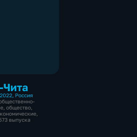
-Чита
2022
,
Россия
общественно-
ие
,
общество
,
экономические
,
2573 выпуска