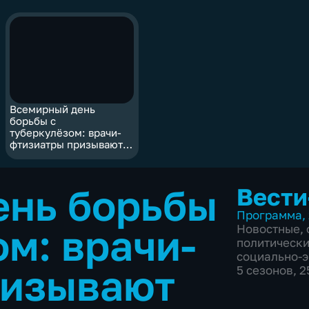
Всемирный день
борьбы с
туберкулёзом: врачи-
фтизиатры призывают
забайкальцев беречь
своё здоровье
ень борьбы
Вести
Программа
,
ом: врачи-
Новостные
,
политическ
социально-
ризывают
5 сезонов, 