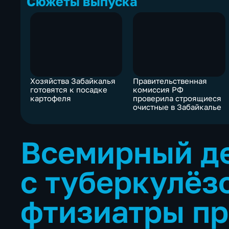
Сюжеты выпуска
Хозяйства Забайкалья
Правительственная
готовятся к посадке
комиссия РФ
картофеля
проверила строящиеся
очистные в Забайкалье
Всемирный д
с туберкулёз
фтизиатры п