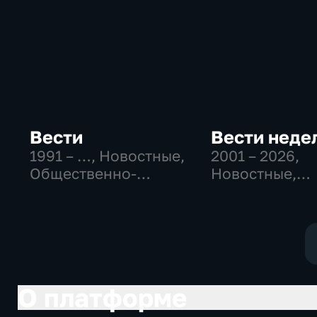
Вести
Вести неде
1991 – …
, Новостные,
2001 – 2026
,
Общественно-
Новостные,
политические,
Общественно
социально-
политические
экономические
О платформе