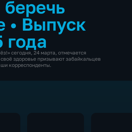
 беречь
е
•
Выпуск
5 года
з!» сегодня, 24 марта, отмечается
 своё здоровье призывают забайкальцев
наши корреспонденты.