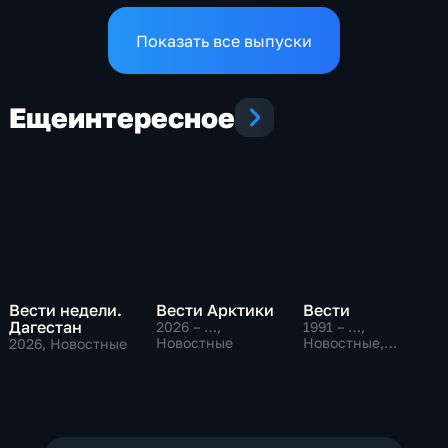
концерт в Ингушетии
Показать все выпуски
Еще
интересное
Вести недели.
Вести Арктики
Вести
Дагестан
2026 – …
,
1991 – …
,
Новостные
Новостные,
2026
, Новостные
Общественно-
политические,
социально-
экономические