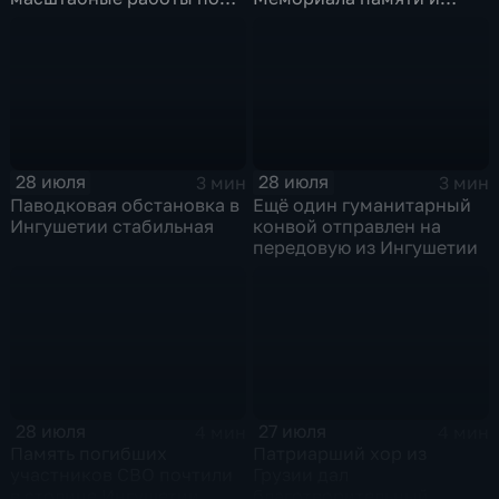
озеленению
славы Ингушетии
28 июля
28 июля
3 мин
3 мин
Паводковая обстановка в
Ещё один гуманитарный
Ингушетии стабильная
конвой отправлен на
передовую из Ингушетии
28 июля
27 июля
4 мин
4 мин
Память погибших
Патриарший хор из
участников СВО почтили
Грузии дал
в столице Ингушетии
благотворительный