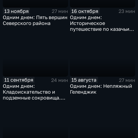
13 ноября
16 октября
27 мин
23 мин
Одним днем: Пять вершин
Одним днем:
Северского района
Историческое
путешествие по казачьим
местам. Козлы и мистика
Тбилисского района
11 сентября
15 августа
24 мин
27 мин
Одним днем:
Одним днем: Непляжный
Кладоискательство и
Геленджик
подземные сокровища.
Куда заводит геокэшинг