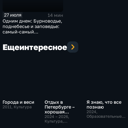
27 июля
14 мин
Одним днем: Бурноводье,
поднебесье и заповедье:
самый-самый
Мостовский район
Еще
интересное
Города и веси
Отдых в
Я знаю, что все
Петербурге –
познаю
2011
, Культура
хорошая
2024
,
семейная
Образовательные,
2024 – 2026
,
Культура
традиция
Культура,
Общество