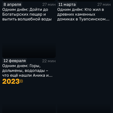
8 апреля
11 марта
27 мин
27 мин
Одним днём: Дойти до
Одним днём: Кто жил в
Богатырских пещер и
древних каменных
выпить волшебной воды
домиках в Туапсинском
районе
12 февраля
22 мин
Одним днем: Горы,
дольмены, водопады –
что ещё нашли Аника и
2023
Этери в Мостовском
2023
районе