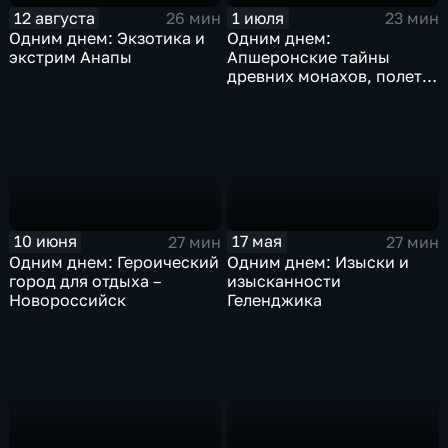
12 августа
1 июля
26 мин
23 мин
Одним днем: Экзотика и
Одним днем:
экстрим Анапы
Апшеронские тайны
древних монахов, полеты
над пропастью и
посиделки в орлином
гнезде
10 июня
17 мая
27 мин
27 мин
Одним днем: Героический
Одним днем: Изыски и
город для отдыха –
изысканности
Новороссийск
Геленджика