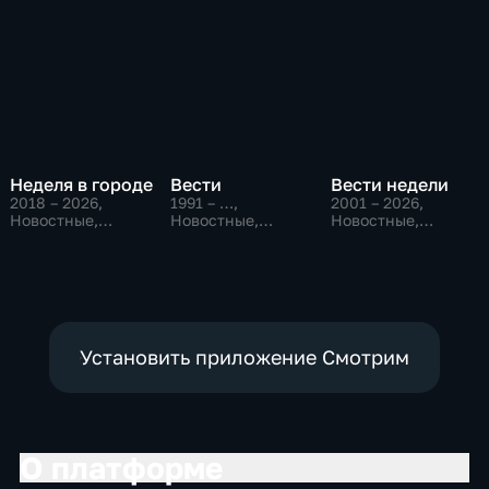
Неделя в городе
Вести
Вести недели
2018 – 2026
,
1991 – …
,
2001 – 2026
,
Новостные,
Новостные,
Новостные,
Общество,
Общественно-
Общественно-
общественно-
политические,
политические
политические
социально-
экономические
Установить приложение Смотрим
О платформе