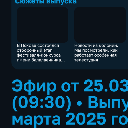
Сюжеты выпуска
В Пскове состоялся
Новости из колонии.
отборочный этап
Мы посмотрели, как
фестиваля-конкурса
работает особенная
имени балалаечника
телестудия
Бориса Трояновского
Эфир от 25.0
(09:30)
•
Выпу
марта 2025 г