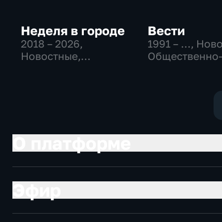
Неделя в городе
Вести
2018 – 2026
,
1991 – …
, Нов
Новостные,
Общественно
Общество,
политические
общественно-
социально-
политические
экономически
О платформе
Эфир