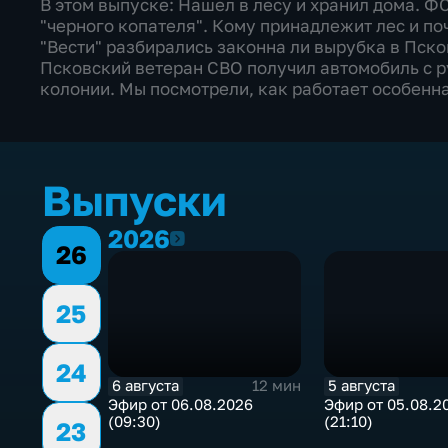
В этом выпуске: Нашел в лесу и хранил дома. Ф
"черного копателя". Кому принадлежит лес и поч
"Вести" разбирались законна ли вырубка в Пск
Псковский ветеран СВО получил автомобиль с р
колонии. Мы посмотрели, как работает особенна
Выпуски
2026
2026
26
25
24
6 августа
5 августа
12 мин
Эфир от 06.08.2026
Эфир от 05.08.2
(09:30)
(21:10)
23