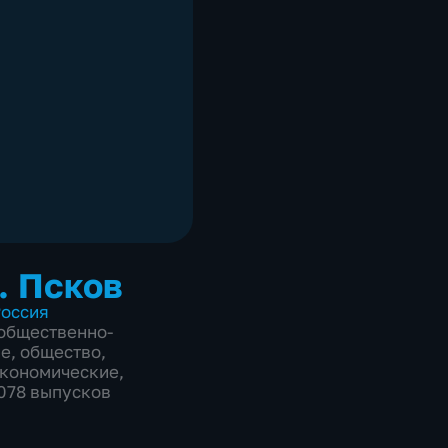
. Псков
оссия
общественно-
ие
,
общество
,
экономические
,
3078 выпусков