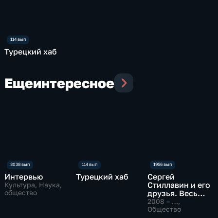
Турецкий хаб
Еще
интересное
Интервью
Турецкий хаб
Сергей
Стиллавин и его
Культура, Наука,
общество
друзья. Весь
эфир
2008 – …
,
Общество