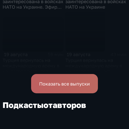
заинтересована в войсках
заинтересована в войсках
НАТО на Украине. Эфир
НАТО на Украине
от 26.08.2025
19 августа
19 августа
59 мин
43 мин
Турция вернулась на
Турция вернулась на
международную арену в
международную арену в
качестве заметного
качестве заметного
игрока. Эфир от
игрока
19.08.2025
Показать все выпуски
Подкасты
от
авторов