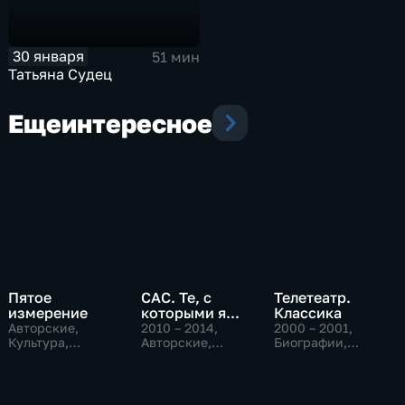
30 января
51 мин
Татьяна Судец
Еще
интересное
Пятое
САС. Те, с
Телетеатр.
измерение
которыми я...
Классика
Авторские,
2010 – 2014
,
2000 – 2001
,
Культура,
Авторские,
Биографии,
образовательные
Биографии,
Культура
культура