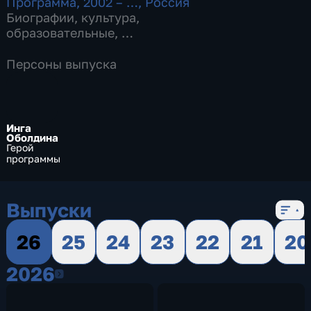
Программа
,
2002 – …
,
Россия
Биографии
,
культура
,
образовательные
,
17 сезонов, 604 выпуска
Персоны выпуска
Инга
Оболдина
Герой
программы
Выпуски
26
25
24
23
22
21
20
2026
2026