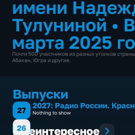
имени Надеж
Тулуниной
•
В
марта 2025 г
Почти 500 участников из разных уголков страны
Абакан, Югра и другие.
Выпуски
2027: Радио России. Крас
27
Nothing to show
26
Еще
интересное