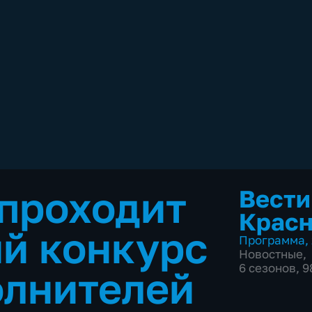
проходит
Вести
Красн
й конкурс
Программа
,
Новостные
,
6 сезонов, 
олнителей