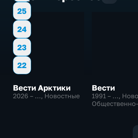
25
24
23
22
Вести Арктики
Вести
2026 – …
, Новостные
1991 – …
, Нов
Общественно
политические
социально-
экономически