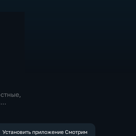
остные,
-
,
е
Установить приложение Смотрим