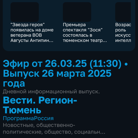
"Звезда героя"
Премьера
Возраст
появилась на доме
спектакля "Зося"
роль
ветерана ВОВ
состоялась в
искусств
Августы Антипиной
тюменском театре
интеллек
в Тобольске
"Ангажемент"
обсудили
Губернат
чтениях 
Эфир от 26.03.25 (11:30)
•
Выпуск 26 марта 2025
года
Дневной информационный выпуск.
Вести. Регион-
Тюмень
Программа
Россия
Новостные
,
общественно-
политические
,
общество
,
социально-