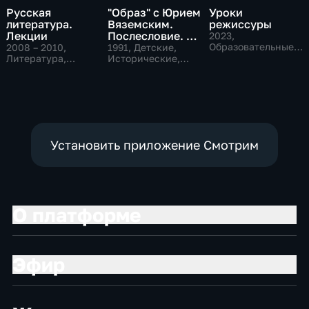
Русская
"Образ" с Юрием
Уроки
литература.
Вяземским.
режиссуры
Лекции
Послесловие. О
2023
,
Петре Великом
Образовательные,
2008 – 2010
,
1991
, Детские,
Музыкальные
Литература,
Исторические,
Образовательные
литература
Установить приложение Смотрим
О платформе
Эфир