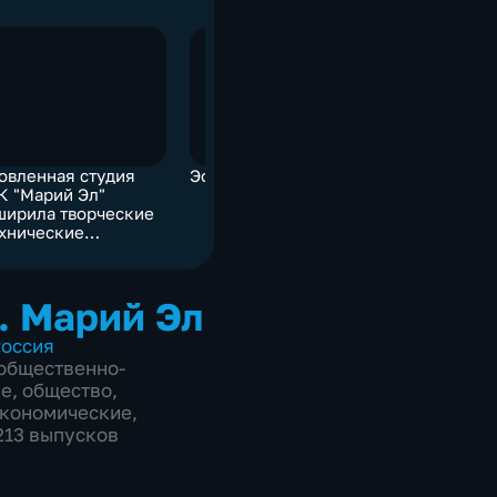
овленная студия
Эфир от 27.03.2025
Во Всеми
К "Марий Эл"
театра Гл
ширила творческие
отметил н
ехнические
достижен
можности
культуры
евещания
. Марий Эл
оссия
общественно-
ие
,
общество
,
экономические
,
1213 выпусков