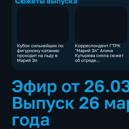
Сюжеты выпуска
Кубок сильнейших по
Корреспондент ГТРК
фигурному катанию
"Марий Эл" Алина
проходит на льду в
Кутырева сняла сюжет
Марий Эл
об отряде
добровольцев "Русь" на
СВО
Эфир от 26.0
Выпуск 26 ма
года