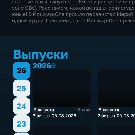
Главные темы выпуска: — Жители республики п
зоне СВО. Расскажем, какой вклад вносят студе
юные! В Йошкар-Оле прошло первенство Марий 
одном кругу. Покажем, как в Йошкар-Оле прош
Выпуски
2026
2026
26
25
24
6 августа
5 августа
16 мин
Эфир от 06.08.2026
Эфир от 05.08.2
23