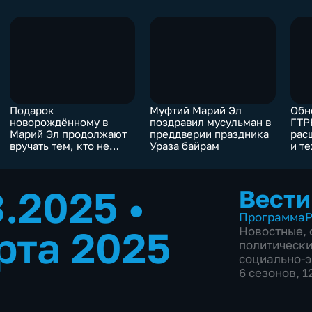
Подарок
Муфтий Марий Эл
Обн
новорождённому в
поздравил мусульман в
ГТР
Марий Эл продолжают
преддверии праздника
рас
вручать тем, кто не
Ураза байрам
и т
успел получить его в
воз
роддоме
тел
3.2025
•
Вести
Программа
Р
рта 2025
Новостные
,
политическ
социально-
6 сезонов, 