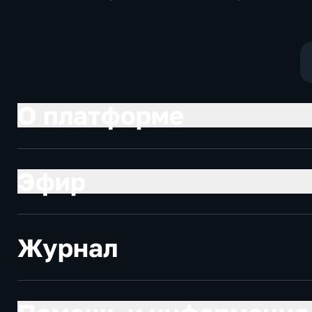
Общество,
политические
общественно-
социально-
политические
экономически
О платформе
Эфир
Журнал