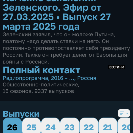
Зеленского. Эфир от
27.03.2025
•
Выпуск 27
марта 2025 года
Зеленский заявил, что он моложе Путина,
поэтому надо делать ставки на него. Он
постоянно противопоставляет себя президенту
России. Также он требует денег от Европы для
войны с Россией.
Полный контакт
Радиопрограмма
,
2016 – …
,
Россия
Общественно-политические
,
16 сезонов, 9337 выпусков
Выпуски
26
25
24
23
22
21
20