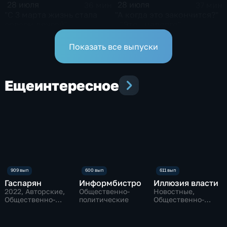
28 июля
28 июля
36 мин
37 мин
"С 3 марта жизнь стала
"А когда это закончится?"
совсем другой"
- "Это - надолго"
Показать все выпуски
Еще
интересное
Гаспарян
Информбистро
Иллюзия власти
2022
, Авторские,
Общественно-
Новостные,
Общественно-
политические
Общественно-
политические
политические